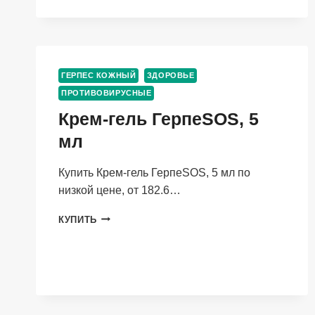
МАЗЬ
ДЛЯ
МЕСТНОГО
И
НАРУЖНОГО
ПРИМЕНЕНИЯ
ГЕРПЕС КОЖНЫЙ
ЗДОРОВЬЕ
ПРОТИВОВИРУСНЫЕ
Крем-гель ГерпеSOS, 5
мл
Купить Крем-гель ГерпеSOS, 5 мл по
низкой цене, от 182.6…
КРЕМ-
КУПИТЬ
ГЕЛЬ
ГЕРПЕSOS,
5
МЛ