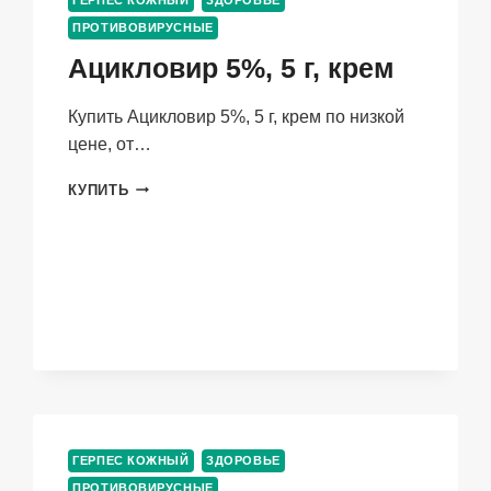
ГЕРПЕС КОЖНЫЙ
ЗДОРОВЬЕ
ПОКРЫТЫЕ
ПРОТИВОВИРУСНЫЕ
ПЛЕНОЧНОЙ
ОБОЛОЧКОЙ
Ацикловир 5%, 5 г, крем
Купить Ацикловир 5%, 5 г, крем по низкой
цене, от…
АЦИКЛОВИР
КУПИТЬ
5%,
5
Г,
КРЕМ
ГЕРПЕС КОЖНЫЙ
ЗДОРОВЬЕ
ПРОТИВОВИРУСНЫЕ