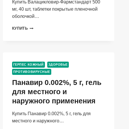
Купить Валацикловир-Фармстандарт 500
мг, 40 шт, таблетки покрытые пленочной
оболочкой…
ВАЛАЦИКЛОВИР-
КУПИТЬ
ФАРМСТАНДАРТ
500
МГ,
40
ШТ,
ТАБЛЕТКИ
ГЕРПЕС КОЖНЫЙ
ЗДОРОВЬЕ
ПОКРЫТЫЕ
ПРОТИВОВИРУСНЫЕ
ПЛЕНОЧНОЙ
ОБОЛОЧКОЙ
Панавир 0.002%, 5 г, гель
для местного и
наружного применения
Купить Панавир 0.002%, 5 г, гель для
местного и наружного…