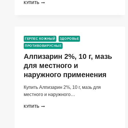
ВАЛАЦИКЛОВИР-
КУПИТЬ
ФАРМСТАНДАРТ
500
МГ,
10
ШТ,
ТАБЛЕТКИ
ГЕРПЕС КОЖНЫЙ
ЗДОРОВЬЕ
ПОКРЫТЫЕ
ПРОТИВОВИРУСНЫЕ
ПЛЕНОЧНОЙ
ОБОЛОЧКОЙ
Алпизарин 2%, 10 г, мазь
для местного и
наружного применения
Купить Алпизарин 2%, 10 г, мазь для
местного и наружного…
АЛПИЗАРИН
КУПИТЬ
2%,
10
Г,