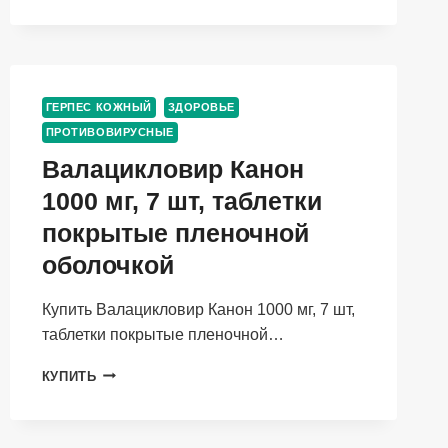
500
МГ,
10
ШТ,
ТАБЛЕТКИ
ГЕРПЕС КОЖНЫЙ
ЗДОРОВЬЕ
ПОКРЫТЫЕ
ПРОТИВОВИРУСНЫЕ
ПЛЕНОЧНОЙ
ОБОЛОЧКОЙ
Валацикловир Канон
1000 мг, 7 шт, таблетки
покрытые пленочной
оболочкой
Купить Валацикловир Канон 1000 мг, 7 шт,
таблетки покрытые пленочной…
ВАЛАЦИКЛОВИР
КУПИТЬ
КАНОН
1000
МГ,