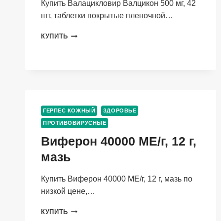
Купить Валацикловир Валцикон 500 мг, 42
шт, таблетки покрытые пленочной…
ВАЛАЦИКЛОВИР
КУПИТЬ
ВАЛЦИКОН
500
МГ,
42
ШТ,
ТАБЛЕТКИ
ПОКРЫТЫЕ
ГЕРПЕС КОЖНЫЙ
ЗДОРОВЬЕ
ПЛЕНОЧНОЙ
ОБОЛОЧКОЙ
ПРОТИВОВИРУСНЫЕ
Виферон 40000 МЕ/г, 12 г,
мазь
Купить Виферон 40000 МЕ/г, 12 г, мазь по
низкой цене,…
ВИФЕРОН
КУПИТЬ
40000