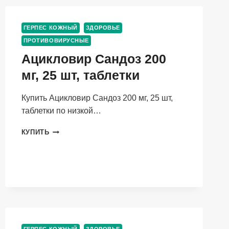
7
ШТ,
ТАБЛЕТКИ
ГЕРПЕС КОЖНЫЙ
ЗДОРОВЬЕ
ПОКРЫТЫЕ
ПРОТИВОВИРУСНЫЕ
ПЛЕНОЧНОЙ
ОБОЛОЧКОЙ
Ацикловир Сандоз 200
мг, 25 шт, таблетки
Купить Ацикловир Сандоз 200 мг, 25 шт,
таблетки по низкой…
АЦИКЛОВИР
КУПИТЬ
САНДОЗ
200
МГ,
25
ШТ,
ТАБЛЕТКИ