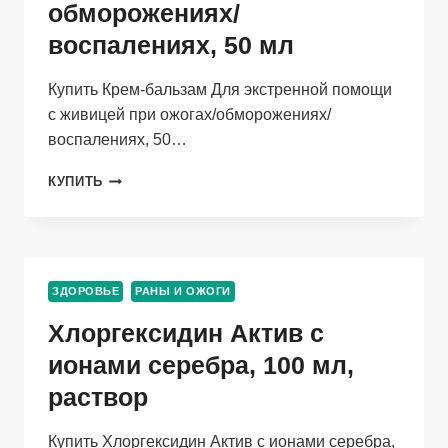
обморожениях/
воспалениях, 50 мл
Купить Крем-бальзам Для экстренной помощи
с живицей при ожогах/обморожениях/
воспалениях, 50…
КРЕМ-
КУПИТЬ
БАЛЬЗАМ
ДЛЯ
ЭКСТРЕННОЙ
ПОМОЩИ
С
ЗДОРОВЬЕ
РАНЫ И ОЖОГИ
ЖИВИЦЕЙ
ПРИ
Хлоргексидин Актив с
ОЖОГАХ/
ОБМОРОЖЕНИЯХ/
ионами серебра, 100 мл,
ВОСПАЛЕНИЯХ,
раствор
50
МЛ
Купить Хлоргексидин Актив с ионами серебра,