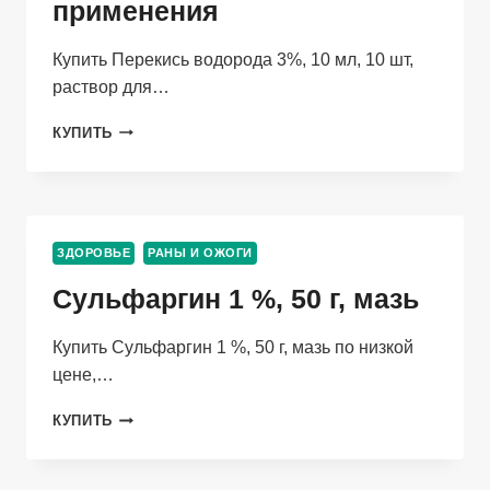
применения
ПРИМЕНЕНИЯ
Купить Перекись водорода 3%, 10 мл, 10 шт,
раствор для…
ПЕРЕКИСЬ
КУПИТЬ
ВОДОРОДА
3%,
10
МЛ,
10
ЗДОРОВЬЕ
РАНЫ И ОЖОГИ
ШТ,
РАСТВОР
Сульфаргин 1 %, 50 г, мазь
ДЛЯ
НАРУЖНОГО
Купить Сульфаргин 1 %, 50 г, мазь по низкой
И
МЕСТНОГО
цене,…
ПРИМЕНЕНИЯ
СУЛЬФАРГИН
КУПИТЬ
1
%,
50