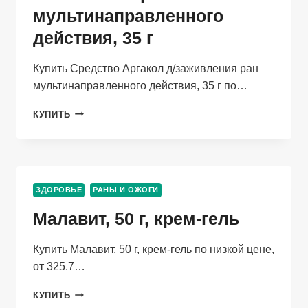
мультинаправленного
действия, 35 г
Купить Средство Аргакол д/заживления ран
мультинаправленного действия, 35 г по…
СРЕДСТВО
КУПИТЬ
АРГАКОЛ
Д/
ЗАЖИВЛЕНИЯ
РАН
МУЛЬТИНАПРАВЛЕННОГО
ЗДОРОВЬЕ
РАНЫ И ОЖОГИ
ДЕЙСТВИЯ,
35
Малавит, 50 г, крем-гель
Г
Купить Малавит, 50 г, крем-гель по низкой цене,
от 325.7…
МАЛАВИТ,
КУПИТЬ
50