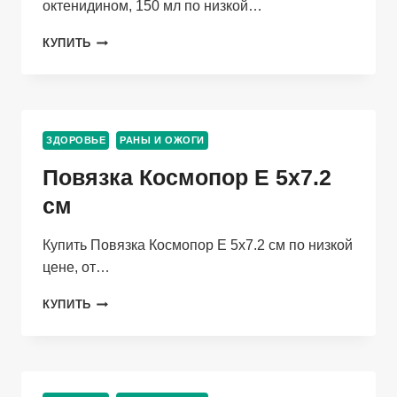
октенидином, 150 мл по низкой…
ЛОСЬОН
КУПИТЬ
МИРРАЦЕСТИН
ПРОТИВОСПАЛИТЕЛЬНЫЙ/
АНТИСЕПТИЧЕСКИЙ
С
ОКТЕНИДИНОМ,
ЗДОРОВЬЕ
РАНЫ И ОЖОГИ
150
МЛ
Повязка Космопор Е 5х7.2
см
Купить Повязка Космопор Е 5х7.2 см по низкой
цене, от…
ПОВЯЗКА
КУПИТЬ
КОСМОПОР
Е
5Х7.2
СМ