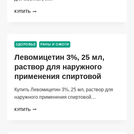
МИРАМЕД
КУПИТЬ
ЭВАЛАР
0.01%,
50
МЛ,
РАСТВОР
ЗДОРОВЬЕ
РАНЫ И ОЖОГИ
ДЛЯ
МЕСТНОГО
Левомицетин 3%, 25 мл,
И
НАРУЖНОГО
раствор для наружного
ПРИМЕНЕНИЯ
применения спиртовой
В
КОМПЛЕКТЕ
С
Купить Левомицетин 3%, 25 мл, раствор для
НАСАДКОЙ
наружного применения спиртовой…
ВАГИНАЛЬНОЙ
ЛЕВОМИЦЕТИН
КУПИТЬ
3%,
25
МЛ,
РАСТВОР