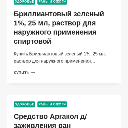
ЗДОРОВЬЕ
РАНЫ И ОЖОГИ
Бриллиантовый зеленый
1%, 25 мл, раствор для
наружного применения
спиртовой
Купить Бриллиантовый зеленый 1%, 25 мл,
раствор для наружного применения…
БРИЛЛИАНТОВЫЙ
КУПИТЬ
ЗЕЛЕНЫЙ
1%,
25
МЛ,
РАСТВОР
ЗДОРОВЬЕ
РАНЫ И ОЖОГИ
ДЛЯ
НАРУЖНОГО
Средство Аргакол д/
ПРИМЕНЕНИЯ
СПИРТОВОЙ
заживления ран