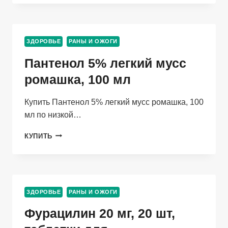
3%,
1 000
МЛ,
РАСТВОР
ЗДОРОВЬЕ
РАНЫ И ОЖОГИ
ДЛЯ
МЕСТНОГО
Пантенол 5% легкий мусс
И
НАРУЖНОГО
ромашка, 100 мл
ПРИМЕНЕНИЯ
Купить Пантенол 5% легкий мусс ромашка, 100
мл по низкой…
ПАНТЕНОЛ
КУПИТЬ
5%
ЛЕГКИЙ
МУСС
РОМАШКА,
100
ЗДОРОВЬЕ
РАНЫ И ОЖОГИ
МЛ
Фурацилин 20 мг, 20 шт,