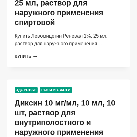
РАСПЫЛИТЕЛЕМ
25 мл, раствор для
наружного применения
спиртовой
Купить Левомицетин Реневал 1%, 25 мл,
раствор для наружного применения…
ЛЕВОМИЦЕТИН
КУПИТЬ
РЕНЕВАЛ
1%,
25
МЛ,
РАСТВОР
ЗДОРОВЬЕ
РАНЫ И ОЖОГИ
ДЛЯ
НАРУЖНОГО
Диксин 10 мг/мл, 10 мл, 10
ПРИМЕНЕНИЯ
СПИРТОВОЙ
шт, раствор для
внутриполостного и
наружного применения