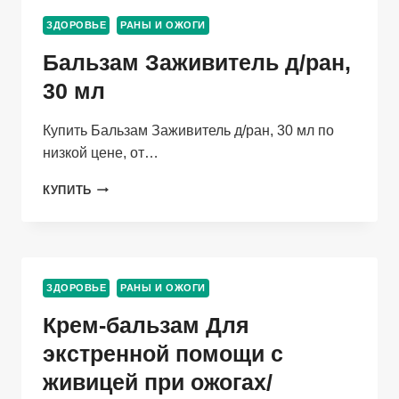
ДЛЯ
ЗДОРОВЬЕ
РАНЫ И ОЖОГИ
НАРУЖНОГО
ПРИМЕНЕНИЯ
Бальзам Заживитель д/ран,
СПИРТОВОЙ
30 мл
Купить Бальзам Заживитель д/ран, 30 мл по
низкой цене, от…
БАЛЬЗАМ
КУПИТЬ
ЗАЖИВИТЕЛЬ
Д/
РАН,
30
МЛ
ЗДОРОВЬЕ
РАНЫ И ОЖОГИ
Крем-бальзам Для
экстренной помощи с
живицей при ожогах/