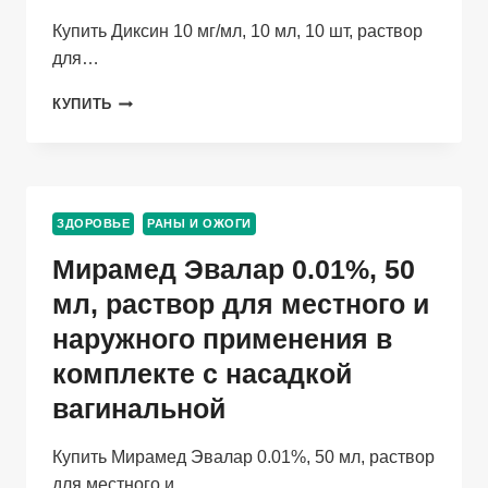
Купить Диксин 10 мг/мл, 10 мл, 10 шт, раствор
для…
ДИКСИН
КУПИТЬ
10
МГ/
МЛ,
10
МЛ,
ЗДОРОВЬЕ
РАНЫ И ОЖОГИ
10
ШТ,
Мирамед Эвалар 0.01%, 50
РАСТВОР
ДЛЯ
мл, раствор для местного и
ВНУТРИПОЛОСТНОГО
наружного применения в
И
НАРУЖНОГО
комплекте с насадкой
ПРИМЕНЕНИЯ
вагинальной
Купить Мирамед Эвалар 0.01%, 50 мл, раствор
для местного и…