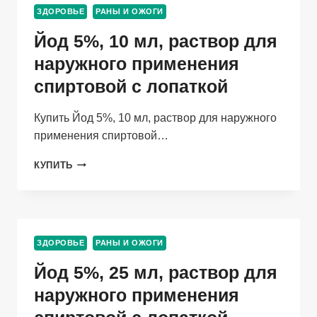
РАСТВОР
ЗДОРОВЬЕ
РАНЫ И ОЖОГИ
ДЛЯ
МЕСТНОГО
Йод 5%, 10 мл, раствор для
И
НАРУЖНОГО
наружного применения
ПРИМЕНЕНИЯ
спиртовой с лопаткой
ПЛАСТИК
Купить Йод 5%, 10 мл, раствор для наружного
применения спиртовой…
ЙОД
КУПИТЬ
5%,
10
МЛ,
РАСТВОР
ДЛЯ
ЗДОРОВЬЕ
РАНЫ И ОЖОГИ
НАРУЖНОГО
ПРИМЕНЕНИЯ
Йод 5%, 25 мл, раствор для
СПИРТОВОЙ
С
наружного применения
ЛОПАТКОЙ