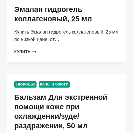
ПРИГОТОВЛЕНИЯ
Эмалан гидрогель
РАСТВОРА
ДЛЯ
коллагеновый, 25 мл
МЕСТНОГО
И
Купить Эмалан гидрогель коллагеновый, 25 мл
НАРУЖНОГО
по низкой цене, от…
ПРИМЕНЕНИЯ
ЭМАЛАН
КУПИТЬ
ГИДРОГЕЛЬ
КОЛЛАГЕНОВЫЙ,
25
МЛ
ЗДОРОВЬЕ
РАНЫ И ОЖОГИ
Бальзам Для экстренной
помощи коже при
охлаждении/зуде/
раздражении, 50 мл