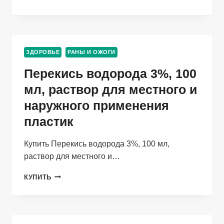
БФ-6,
10
Г,
РАСТВОР
ДЛЯ
ЗДОРОВЬЕ
РАНЫ И ОЖОГИ
НАРУЖНОГО
ПРИМЕНЕНИЯ
Перекись водорода 3%, 100
СПИРТОВОЙ
мл, раствор для местного и
наружного применения
пластик
Купить Перекись водорода 3%, 100 мл,
раствор для местного и…
ПЕРЕКИСЬ
КУПИТЬ
ВОДОРОДА
3%,
100
МЛ,