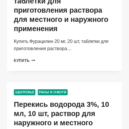
таблетки для
приготовления раствора
для местного и наружного
применения
Купить Фурацилин 20 мг, 20 шт, таблетки для
приготовления раствора…
ФУРАЦИЛИН
КУПИТЬ
20
МГ,
20
ШТ,
ТАБЛЕТКИ
ЗДОРОВЬЕ
РАНЫ И ОЖОГИ
ДЛЯ
ПРИГОТОВЛЕНИЯ
Перекись водорода 3%, 10
РАСТВОРА
ДЛЯ
мл, 10 шт, раствор для
МЕСТНОГО
наружного и местного
И
НАРУЖНОГО