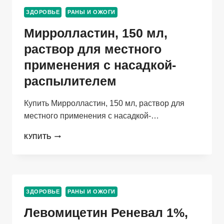
ПРИ
ЗДОРОВЬЕ
РАНЫ И ОЖОГИ
СОЛНЕЧ/
ТЕРМИЧ
Мирролластин, 150 мл,
ОЖОГАХ,
75
раствор для местного
МЛ
применения с насадкой-
распылителем
Купить Мирролластин, 150 мл, раствор для
местного применения с насадкой-…
МИРРОЛЛАСТИН,
КУПИТЬ
150
МЛ,
РАСТВОР
ДЛЯ
МЕСТНОГО
ЗДОРОВЬЕ
РАНЫ И ОЖОГИ
ПРИМЕНЕНИЯ
С
Левомицетин Реневал 1%,
НАСАДКОЙ-