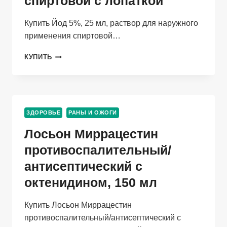
спиртовой с лопаткой
Купить Йод 5%, 25 мл, раствор для наружного
применения спиртовой…
ЙОД
КУПИТЬ
5%,
25
МЛ,
РАСТВОР
ДЛЯ
ЗДОРОВЬЕ
РАНЫ И ОЖОГИ
НАРУЖНОГО
ПРИМЕНЕНИЯ
Лосьон Миррацестин
СПИРТОВОЙ
С
противоспалительный/
ЛОПАТКОЙ
антисептический с
октенидином, 150 мл
Купить Лосьон Миррацестин
противоспалительный/антисептический с