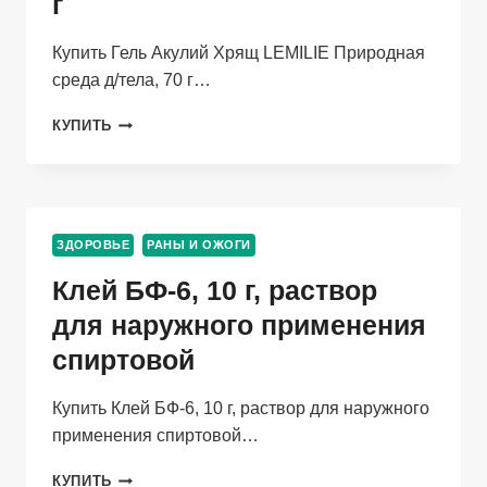
г
Купить Гель Акулий Хрящ LEMILIE Природная
среда д/тела, 70 г…
ГЕЛЬ
КУПИТЬ
АКУЛИЙ
ХРЯЩ
LEMILIE
ПРИРОДНАЯ
СРЕДА
ЗДОРОВЬЕ
РАНЫ И ОЖОГИ
Д/
ТЕЛА,
Клей БФ-6, 10 г, раствор
70
Г
для наружного применения
спиртовой
Купить Клей БФ-6, 10 г, раствор для наружного
применения спиртовой…
КЛЕЙ
КУПИТЬ