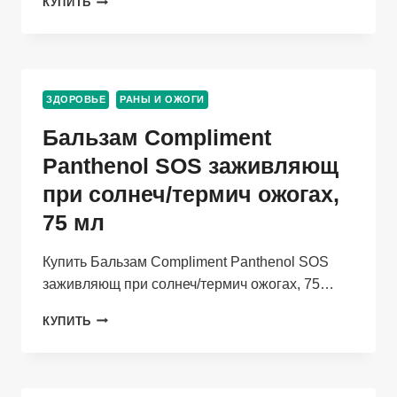
КУПИТЬ
10%,
20
Г,
МАЗЬ
ЗДОРОВЬЕ
РАНЫ И ОЖОГИ
Бальзам Compliment
Panthenol SOS заживляющ
при солнеч/термич ожогах,
75 мл
Купить Бальзам Compliment Panthenol SOS
заживляющ при солнеч/термич ожогах, 75…
БАЛЬЗАМ
КУПИТЬ
COMPLIMENT
PANTHENOL
SOS
ЗАЖИВЛЯЮЩ