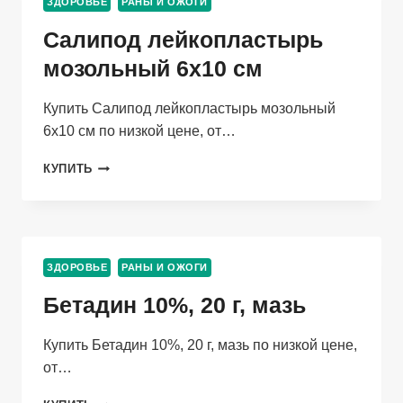
ЗДОРОВЬЕ
РАНЫ И ОЖОГИ
МЕСТНОГО
ПРИМЕНЕНИЯ
Салипод лейкопластырь
С
РАСПЫЛИТЕЛЕМ
мозольный 6х10 см
Купить Салипод лейкопластырь мозольный
6х10 см по низкой цене, от…
САЛИПОД
КУПИТЬ
ЛЕЙКОПЛАСТЫРЬ
МОЗОЛЬНЫЙ
6Х10
СМ
ЗДОРОВЬЕ
РАНЫ И ОЖОГИ
Бетадин 10%, 20 г, мазь
Купить Бетадин 10%, 20 г, мазь по низкой цене,
от…
БЕТАДИН