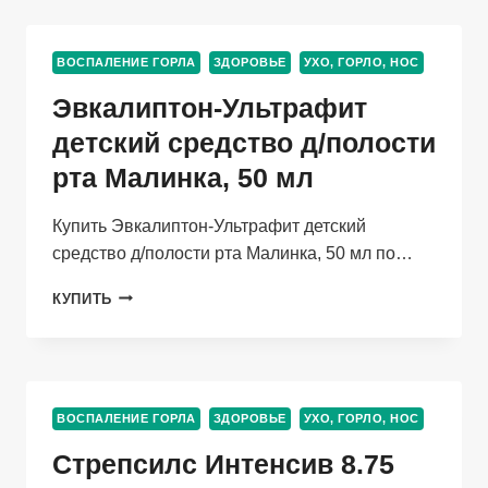
МГ+1
МГ,
16
ВОСПАЛЕНИЕ ГОРЛА
ЗДОРОВЬЕ
УХО, ГОРЛО, НОС
ШТ,
ТАБЛЕТКИ
Эвкалиптон-Ультрафит
ДЛЯ
РАССАСЫВАНИЯ
детский средство д/полости
ЭВКАЛИПТ
рта Малинка, 50 мл
Купить Эвкалиптон-Ультрафит детский
средство д/полости рта Малинка, 50 мл по…
ЭВКАЛИПТОН-
КУПИТЬ
УЛЬТРАФИТ
ДЕТСКИЙ
СРЕДСТВО
Д/
ПОЛОСТИ
ВОСПАЛЕНИЕ ГОРЛА
ЗДОРОВЬЕ
УХО, ГОРЛО, НОС
РТА
МАЛИНКА,
Стрепсилс Интенсив 8.75
50