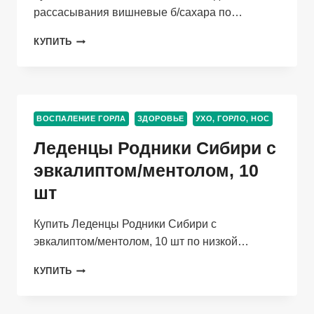
рассасывания вишневые б/сахара по…
НЕО-
КУПИТЬ
АНГИН,
24
ШТ,
ТАБЛЕТКИ
ДЛЯ
ВОСПАЛЕНИЕ ГОРЛА
ЗДОРОВЬЕ
УХО, ГОРЛО, НОС
РАССАСЫВАНИЯ
ВИШНЕВЫЕ
Леденцы Родники Сибири с
Б/
САХАРА
эвкалиптом/ментолом, 10
шт
Купить Леденцы Родники Сибири с
эвкалиптом/ментолом, 10 шт по низкой…
ЛЕДЕНЦЫ
КУПИТЬ
РОДНИКИ
СИБИРИ
С