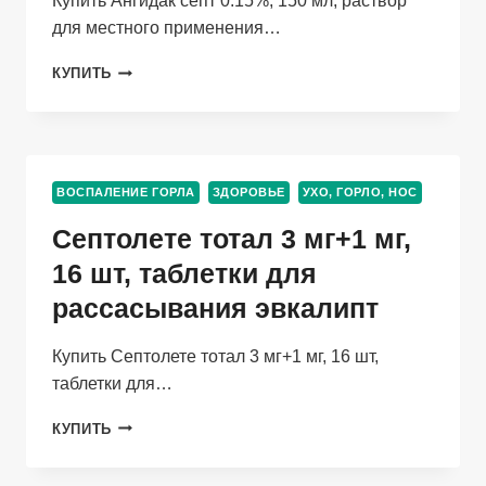
Купить Ангидак септ 0.15%, 150 мл, раствор
для местного применения…
АНГИДАК
КУПИТЬ
СЕПТ
0.15%,
150
МЛ,
РАСТВОР
ВОСПАЛЕНИЕ ГОРЛА
ЗДОРОВЬЕ
УХО, ГОРЛО, НОС
ДЛЯ
МЕСТНОГО
Септолете тотал 3 мг+1 мг,
ПРИМЕНЕНИЯ
16 шт, таблетки для
рассасывания эвкалипт
Купить Септолете тотал 3 мг+1 мг, 16 шт,
таблетки для…
СЕПТОЛЕТЕ
КУПИТЬ
ТОТАЛ
3