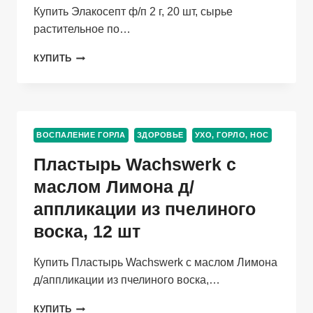
Купить Элакосепт ф/п 2 г, 20 шт, сырье
растительное по…
ЭЛАКОСЕПТ
КУПИТЬ
Ф/
П
2
Г,
20
ВОСПАЛЕНИЕ ГОРЛА
ЗДОРОВЬЕ
УХО, ГОРЛО, НОС
ШТ,
СЫРЬЕ
Пластырь Wachswerk с
РАСТИТЕЛЬНОЕ
маслом Лимона д/
аппликации из пчелиного
воска, 12 шт
Купить Пластырь Wachswerk с маслом Лимона
д/аппликации из пчелиного воска,…
ПЛАСТЫРЬ
КУПИТЬ