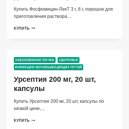
Купить Фосфомицин-ЛекТ 3 г, 8 г, порошок для
приготовления раствора…
ФОСФОМИЦИН-
КУПИТЬ
ЛЕКТ
3
Г,
8
Г,
ЗАБОЛЕВАНИЕ ПОЧЕК
ЗДОРОВЬЕ
ПОРОШОК
ИНФЕКЦИИ МОЧЕВЫВОДЯЩИХ ПУТЕЙ
ДЛЯ
ПРИГОТОВЛЕНИЯ
Урсептия 200 мг, 20 шт,
РАСТВОРА
ДЛЯ
капсулы
ПРИЕМА
ВНУТРЬ
Купить Урсептия 200 мг, 20 шт, капсулы по
низкой цене,…
УРСЕПТИЯ
КУПИТЬ
200