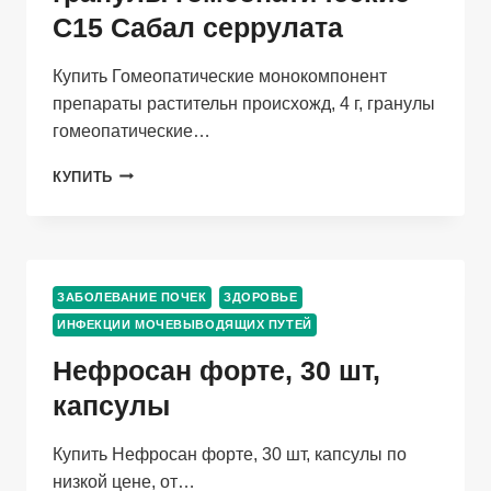
C15 Сабал серрулата
Купить Гомеопатические монокомпонент
препараты растительн происхожд, 4 г, гранулы
гомеопатические…
ГОМЕОПАТИЧЕСКИЕ
КУПИТЬ
МОНОКОМПОНЕНТ
ПРЕПАРАТЫ
РАСТИТЕЛЬН
ПРОИСХОЖД,
4
ЗАБОЛЕВАНИЕ ПОЧЕК
ЗДОРОВЬЕ
Г,
ИНФЕКЦИИ МОЧЕВЫВОДЯЩИХ ПУТЕЙ
ГРАНУЛЫ
ГОМЕОПАТИЧЕСКИЕ
Нефросан форте, 30 шт,
C15
САБАЛ
капсулы
СЕРРУЛАТА
Купить Нефросан форте, 30 шт, капсулы по
низкой цене, от…