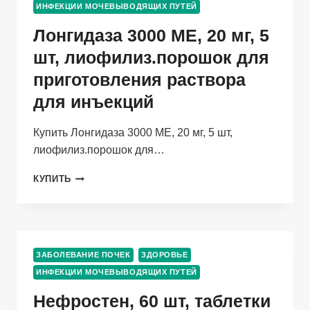
ИНФЕКЦИИ МОЧЕВЫВОДЯЩИХ ПУТЕЙ
ПРИГОТОВЛЕНИЯ
РАСТВОРА
Лонгидаза 3000 МЕ, 20 мг, 5
ДЛЯ
ПРИЕМА
шт, лиофилиз.порошок для
ВНУТРЬ
приготовления раствора
для инъекций
Купить Лонгидаза 3000 МЕ, 20 мг, 5 шт,
лиофилиз.порошок для…
ЛОНГИДАЗА
КУПИТЬ
3000
МЕ,
20
МГ,
5
ЗАБОЛЕВАНИЕ ПОЧЕК
ЗДОРОВЬЕ
ШТ,
ИНФЕКЦИИ МОЧЕВЫВОДЯЩИХ ПУТЕЙ
ЛИОФИЛИЗ.ПОРОШОК
ДЛЯ
Нефростен, 60 шт, таблетки
ПРИГОТОВЛЕНИЯ