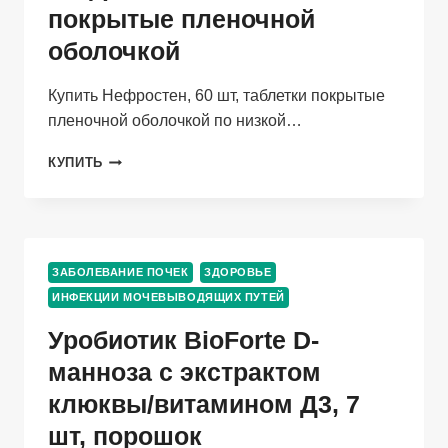
РАСТВОРА
покрытые пленочной
ДЛЯ
оболочкой
ИНЪЕКЦИЙ
Купить Нефростен, 60 шт, таблетки покрытые
пленочной оболочкой по низкой…
НЕФРОСТЕН,
КУПИТЬ
60
ШТ,
ТАБЛЕТКИ
ПОКРЫТЫЕ
ПЛЕНОЧНОЙ
ЗАБОЛЕВАНИЕ ПОЧЕК
ЗДОРОВЬЕ
ОБОЛОЧКОЙ
ИНФЕКЦИИ МОЧЕВЫВОДЯЩИХ ПУТЕЙ
Уробиотик BioForte D-
манноза с экстрактом
клюквы/витамином Д3, 7
шт, порошок