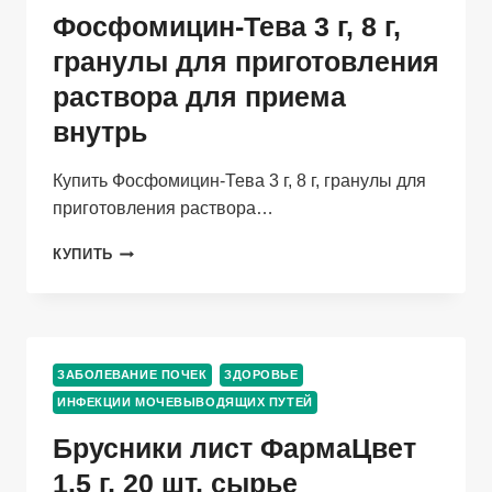
Фосфомицин-Тева 3 г, 8 г,
гранулы для приготовления
раствора для приема
внутрь
Купить Фосфомицин-Тева 3 г, 8 г, гранулы для
приготовления раствора…
ФОСФОМИЦИН-
КУПИТЬ
ТЕВА
3
Г,
8
Г,
ЗАБОЛЕВАНИЕ ПОЧЕК
ЗДОРОВЬЕ
ГРАНУЛЫ
ИНФЕКЦИИ МОЧЕВЫВОДЯЩИХ ПУТЕЙ
ДЛЯ
ПРИГОТОВЛЕНИЯ
Брусники лист ФармаЦвет
РАСТВОРА
ДЛЯ
1.5 г, 20 шт, сырье
ПРИЕМА