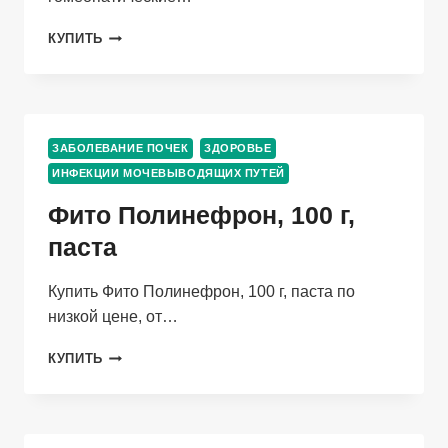
ГОМЕОПАТИЧЕСКИЕ
КУПИТЬ
МОНОКОМПОНЕНТ
ПРЕПАРАТЫ
РАСТИТЕЛЬН
ПРОИСХОЖД,
4
ЗАБОЛЕВАНИЕ ПОЧЕК
ЗДОРОВЬЕ
Г,
ИНФЕКЦИИ МОЧЕВЫВОДЯЩИХ ПУТЕЙ
ГРАНУЛЫ
ГОМЕОПАТИЧЕСКИЕ
Фито Полинефрон, 100 г,
C9
УВА
паста
УРСИ
Купить Фито Полинефрон, 100 г, паста по
низкой цене, от…
ФИТО
КУПИТЬ
ПОЛИНЕФРОН,
100
Г,
ПАСТА