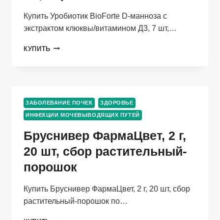
Купить Уробиотик BioForte D-манноза с
экстрактом клюквы/витамином Д3, 7 шт,…
УРОБИОТИК
КУПИТЬ
BIOFORTE
D-
МАННОЗА
С
ЭКСТРАКТОМ
ЗАБОЛЕВАНИЕ ПОЧЕК
ЗДОРОВЬЕ
КЛЮКВЫ/
ИНФЕКЦИИ МОЧЕВЫВОДЯЩИХ ПУТЕЙ
ВИТАМИНОМ
Д3,
Бруснивер ФармаЦвет, 2 г,
7
ШТ,
20 шт, сбор растительный-
ПОРОШОК
порошок
Купить Бруснивер ФармаЦвет, 2 г, 20 шт, сбор
растительный-порошок по…
БРУСНИВЕР