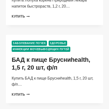
Купить Лопуха корень Природный лекарь
напиток быстрораств, 1,2 г, 20…
ЛОПУХА
КУПИТЬ
КОРЕНЬ
ПРИРОДНЫЙ
ЛЕКАРЬ
НАПИТОК
БЫСТРОРАСТВ,
ЗАБОЛЕВАНИЕ ПОЧЕК
ЗДОРОВЬЕ
1,2
ИНФЕКЦИИ МОЧЕВЫВОДЯЩИХ ПУТЕЙ
Г,
20
БАД к пище Брусниhealth,
ШТ,
САШЕ
1,5 г, 20 шт, ф/п
ФИТОКОМ
Купить БАД к пище Брусниhealth, 1,5 г, 20 шт,
ф/п…
БАД
КУПИТЬ
К
ПИЩЕ
БРУСНИHEALTH,