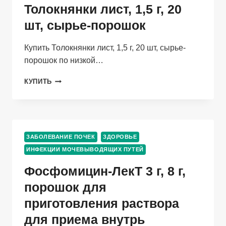
Толокнянки лист, 1,5 г, 20
ВНУТРИМЫШЕЧНОГО
ВВЕДЕНИЯ
шт, сырье-порошок
ГОМЕОПАТИЧЕСКИЙ
Купить Толокнянки лист, 1,5 г, 20 шт, сырье-
порошок по низкой…
ТОЛОКНЯНКИ
КУПИТЬ
ЛИСТ,
1,5
Г,
20
ШТ,
ЗАБОЛЕВАНИЕ ПОЧЕК
ЗДОРОВЬЕ
СЫРЬЕ-
ИНФЕКЦИИ МОЧЕВЫВОДЯЩИХ ПУТЕЙ
ПОРОШОК
Фосфомицин-ЛекТ 3 г, 8 г,
порошок для
приготовления раствора
для приема внутрь