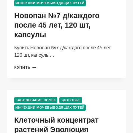
ИНФЕКЦИИ МОЧЕВЫВОДЯЩИХ ПУТЕЙ
Новопан №7 д/каждого
после 45 лет, 120 шт,
капсулы
Купить Новопан №7 д/каждого после 45 лет,
120 шт, капсулы…
НОВОПАН
КУПИТЬ
№7
Д/
КАЖДОГО
ПОСЛЕ
45
ЗАБОЛЕВАНИЕ ПОЧЕК
ЗДОРОВЬЕ
ЛЕТ,
ИНФЕКЦИИ МОЧЕВЫВОДЯЩИХ ПУТЕЙ
120
ШТ,
Клеточный концентрат
КАПСУЛЫ
растений Эволюция