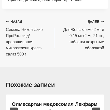
Навигация
НАЗАД
ДАЛЕЕ
по
Семена Никольские
ДляЖенс климо 2 мг и
ПроРостки д/
0.15 мг+2 мг, 21 шт,
записям
проращивания
таблетки покрытые
микрозелени кресс-
оболочкой
салат 500 г
Похожие записи
Олмесартан медоксомил Лекфарм