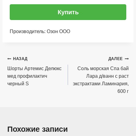
Купить
Производитель: Озон ООО
Навигация
НАЗАД
ДАЛЕЕ
по
Шорты Артемис Делюкс
Соль морская Спа бай
мед профилактич
Лара д/ванн с раст
записям
черный S
экстрактами Ламинария,
600 г
Похожие записи