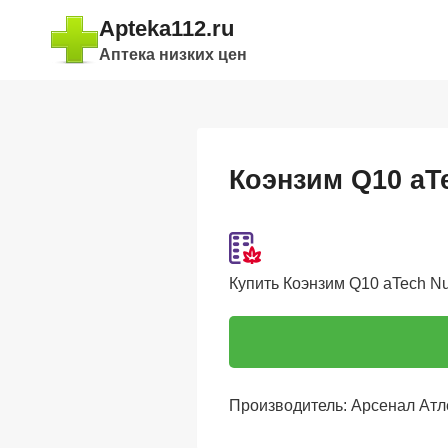
Перейти
Apteka112.ru
к
Аптека низких цен
содержимому
Коэнзим Q10 aTec
Купить Коэнзим Q10 aTech Nutr
Производитель: Арсенал Ат