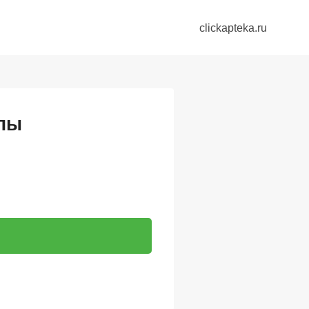
clickapteka.ru
улы