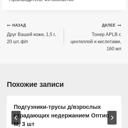
Навигация
НАЗАД
ДАЛЕЕ
по
Друг Вашей кожи, 1,5 г,
Тонер APLB с
20 шт, ф/п
центеллой и кислотами,
записям
160 мл
Похожие записи
Подгузники-трусы д/взрослых
страдающих недержанием Оптио
M, 3 шт