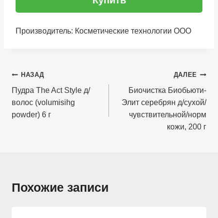
Купить
Производитель: Косметические технологии ООО
Навигация
НАЗАД
ДАЛЕЕ
по
Пудра The Act Style д/
Биочистка Биобьюти-
волос (volumisihg
Элит серебрян д/сухой/
записям
powder) 6 г
чувствительной/норм
кожи, 200 г
Похожие записи