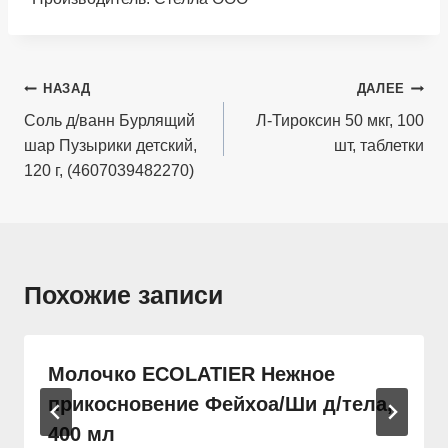
Навигация
НАЗАД
ДАЛЕЕ
по
Соль д/ванн Бурлящий
Л-Тироксин 50 мкг, 100
шар Пузырики детский,
шт, таблетки
записям
120 г, (4607039482270)
Похожие записи
Молочко ECOLATIER Нежное
прикосновение Фейхоа/Ши д/тела,
400 мл