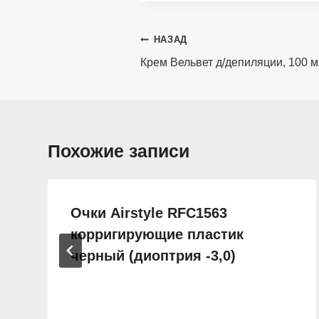
Навигация
НАЗАД
по
Крем Вельвет д/депиляции, 100 м
записям
Похожие записи
Очки Airstyle RFC1563
корригирующие пластик
черный (диоптрия -3,0)