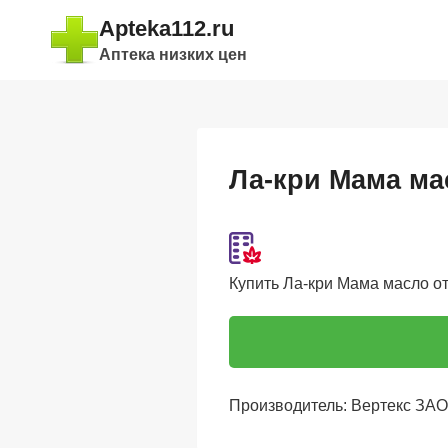
Перейти
Apteka112.ru
к
Аптека низких цен
содержимому
Ла-кри Мама мас
Купить Ла-кри Мама масло от 
Производитель: Вертекс ЗАО