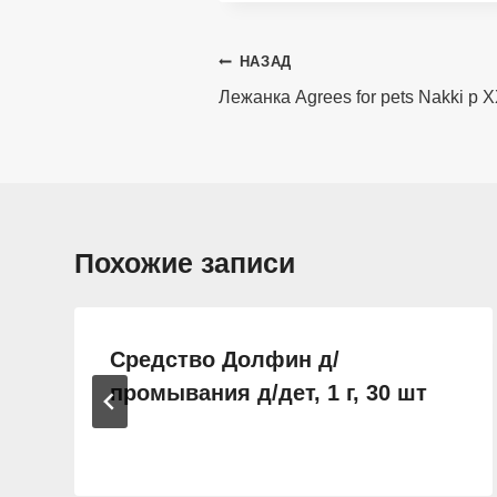
Навигация
НАЗАД
по
Лежанка Agrees for pets Nakki р 
записям
Похожие записи
Средство Долфин д/
промывания д/дет, 1 г, 30 шт