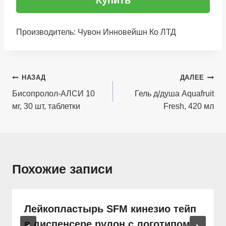
Купить
Производитель: Чувон Инновейшн Ко ЛТД
Навигация
НАЗАД
ДАЛЕЕ
по
Бисопролол-АЛСИ 10
Гель д/душа Aquafruit
мг, 30 шт, таблетки
Fresh, 420 мл
записям
Похожие записи
Лейкопластырь SFM кинезио тейп
в диспенсере рулон с логотипом