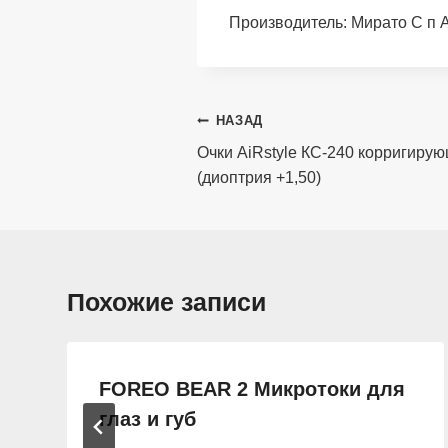
Производитель: Мирато С п 
Навигация
НАЗАД
по
Очки AiRstyle КС-240 корригиру
(диоптрия +1,50)
записям
Похожие записи
FOREO BEAR 2 Микротоки для
глаз и губ