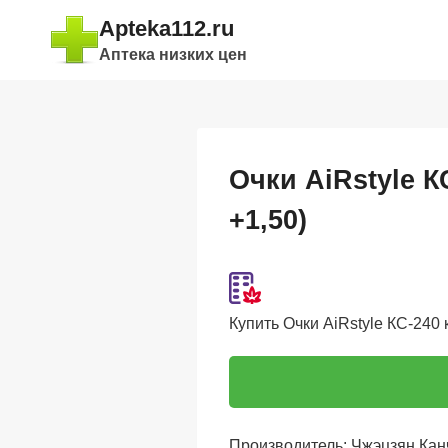
Перейти
Apteka112.ru
к
Аптека низких цен
содержимому
Очки AiRstyle 
+1,50)
Купить Очки AiRstyle КС-240 
Производитель: Чжэцзян Кан