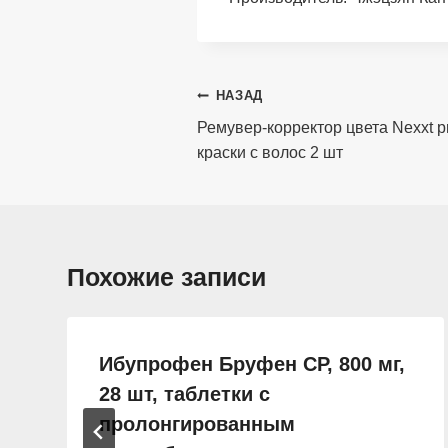
Навигация
НАЗАД
по
Ремувер-корректор цвета Nexxt pr
краски с волос 2 шт
записям
Похожие записи
Ибупрофен Бруфен СР, 800 мг,
28 шт, таблетки с
пролонгированным