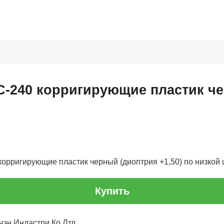
КС-240 корригирующие пластик ч
корригирующие пластик черный (диоптрия +1,50) по низкой ц
Купить
чэн Индастри Ко Лтд