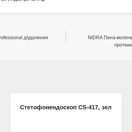
ofessional д/удаления
NIDRA Пена-молочк
протеин
Стетофонендоскоп CS-417, зел