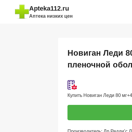
Перейти
Apteka112.ru
к
Аптека низких цен
содержимому
Новиган Леди 80
пленочной обо
Купить Новиган Леди 80 мг+40
Производитель: Др Редди’с 