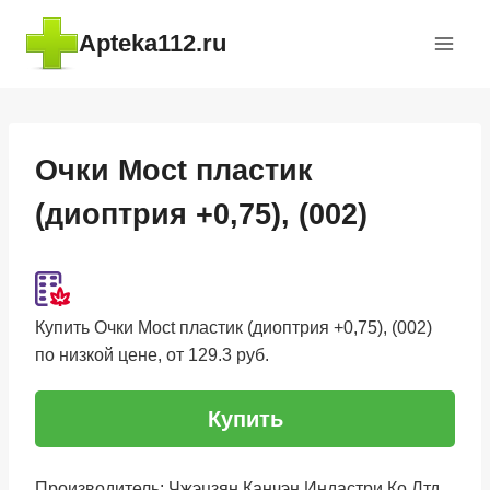
Перейти
Apteka112.ru
к
содержимому
Очки Moct пластик
(диоптрия +0,75), (002)
Купить Очки Moct пластик (диоптрия +0,75), (002)
по низкой цене, от 129.3 руб.
Купить
Производитель: Чжэцзян Канчэн Индастри Ко Лтд