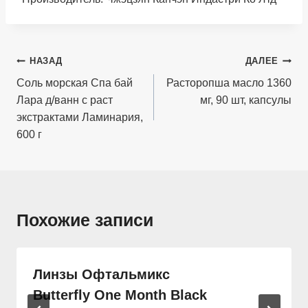
Навигация
НАЗАД
ДАЛЕЕ
по
Соль морская Спа бай
Расторопша масло 1360
Лара д/ванн с раст
мг, 90 шт, капсулы
записям
экстрактами Ламинария,
600 г
Похожие записи
Линзы Офтальмикс
Butterfly One Month Black