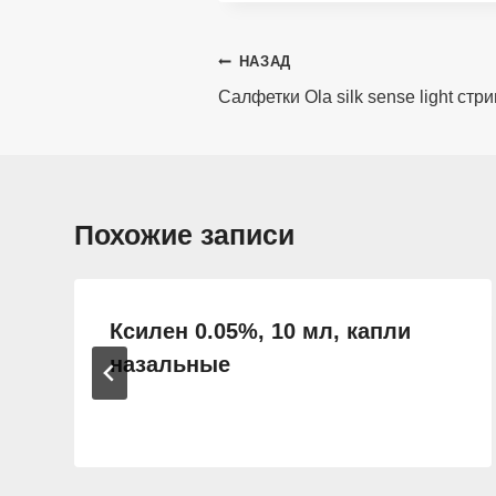
Навигация
НАЗАД
по
Салфетки Ola silk sense light ст
записям
Похожие записи
Ксилен 0.05%, 10 мл, капли
назальные