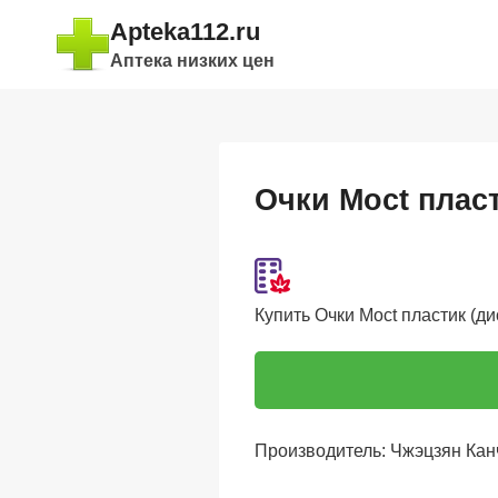
Перейти
Apteka112.ru
к
Аптека низких цен
содержимому
Очки Moct пласт
Купить Очки Moct пластик (дио
Производитель: Чжэцзян Кан