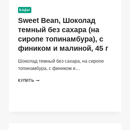
БАДЫ
Sweet Bean, Шоколад
темный без сахара (на
сиропе топинамбура), с
фиником и малиной, 45 г
Шоколад темный без сахара, на сиропе
топинамбура, с фиником и…
SWEET
КУПИТЬ
BEAN,
ШОКОЛАД
ТЕМНЫЙ
БЕЗ
САХАРА
(НА
СИРОПЕ
ТОПИНАМБУРА),