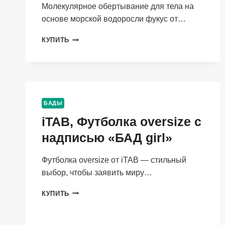
Молекулярное обертывание для тела на
основе морской водоросли фукус от…
ALGENIC
КУПИТЬ
THERAPY
&
BEAUTY,
ОБЕРТЫВАНИЕ
ДЛЯ
ТЕЛА
БАДЫ
АЛЬГЕНИК
iTAB, Футболка oversize c
ДР.ФУКУС,
250
надписью «БАД girl»
Г
Футболка oversize от iTAB — стильный
выбор, чтобы заявить миру…
ITAB,
КУПИТЬ
ФУТБОЛКА
OVERSIZE
C