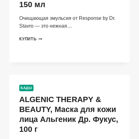
150 мл
Очищающая эмульсия от Response by Dr.
Stavro — это нежная…
RESPONSE
КУПИТЬ
BY
DR.
STAVRO,
ОЧИЩАЮЩАЯ
ЭМУЛЬСИЯ,
150
МЛ
БАДЫ
ALGENIC THERAPY &
BEAUTY, Маска для кожи
лица Альгеник Др. Фукус,
100 г