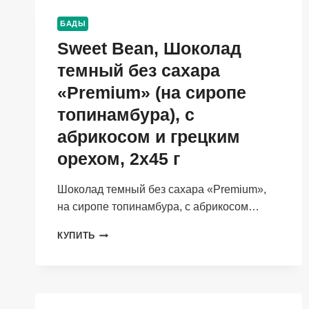
ШТ.
БАДЫ
Sweet Bean, Шоколад
темный без сахара
«Premium» (на сиропе
топинамбура), с
абрикосом и грецким
орехом, 2х45 г
Шоколад темный без сахара «Premium»,
на сиропе топинамбура, с абрикосом…
SWEET
КУПИТЬ
BEAN,
ШОКОЛАД
ТЕМНЫЙ
БЕЗ
САХАРА