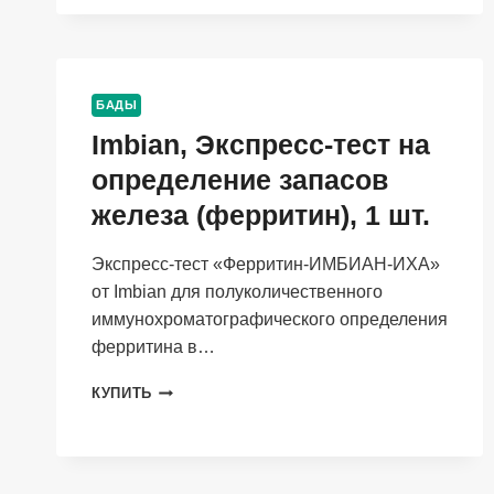
НАДПИСЬЮ
«БАД
GIRL»
БАДЫ
Imbian, Экспресс-тест на
определение запасов
железа (ферритин), 1 шт.
Экспресс-тест «Ферритин-ИМБИАН-ИХА»
от Imbian для полуколичественного
иммунохроматографического определения
ферритина в…
IMBIAN,
КУПИТЬ
ЭКСПРЕСС-
ТЕСТ
НА
ОПРЕДЕЛЕНИЕ