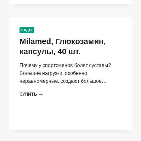
НАДПИСЬЮ
«БАД
GIRL»
БАДЫ
Milamed, Глюкозамин,
капсулы, 40 шт.
Почему у спортсменов болят суставы?
Большие нагрузки, особенно
неравномерные, создают большое…
MILAMED,
КУПИТЬ
ГЛЮКОЗАМИН,
КАПСУЛЫ,
40
ШТ.