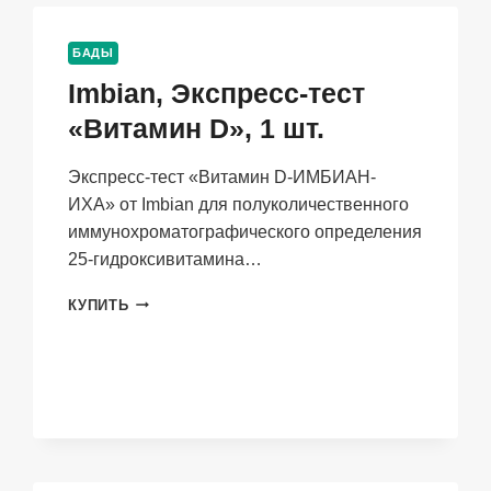
БАДЫ
Imbian, Экспресс-тест
«Витамин D», 1 шт.
Экспресс-тест «Витамин D-ИМБИАН-
ИХА» от Imbian для полуколичественного
иммунохроматографического определения
25-гидроксивитамина…
IMBIAN,
КУПИТЬ
ЭКСПРЕСС-
ТЕСТ
«ВИТАМИН
D»,
1
ШТ.