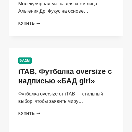
Молекулярная маска для кожи лица
Альгеник Др. Фукус на основе…
ALGENIC
КУПИТЬ
THERAPY
&
BEAUTY,
МАСКА
ДЛЯ
КОЖИ
БАДЫ
ЛИЦА
iTAB, Футболка oversize с
АЛЬГЕНИК
ДР.
надписью «БАД girl»
ФУКУС,
100
Г
Футболка oversize от iTAB — стильный
выбор, чтобы заявить миру…
ITAB,
КУПИТЬ
ФУТБОЛКА
OVERSIZE
С