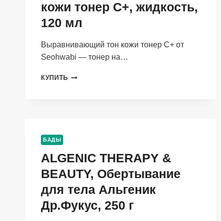
кожи тонер С+, жидкость,
120 мл
Выравнивающий тон кожи тонер С+ от
Seohwabi — тонер на…
SEOHWABI,
КУПИТЬ
ВЫРАВНИВАЮЩИЙ
ТОН
КОЖИ
ТОНЕР
С+,
ЖИДКОСТЬ,
БАДЫ
120
ALGENIC THERAPY &
МЛ
BEAUTY, Обертывание
для тела Альгеник
Др.Фукус, 250 г