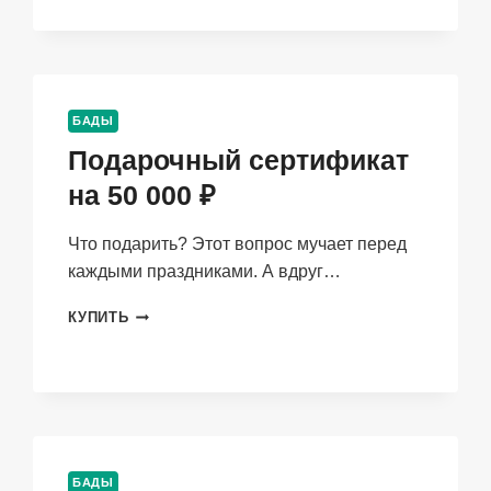
«ИНФАРКТ
МИОКАРДА
(3В1)»,
1
ШТ.
БАДЫ
Подарочный сертификат
на 50 000 ₽
Что подарить? Этот вопрос мучает перед
каждыми праздниками. А вдруг…
ПОДАРОЧНЫЙ
КУПИТЬ
СЕРТИФИКАТ
НА
50
000
₽
БАДЫ