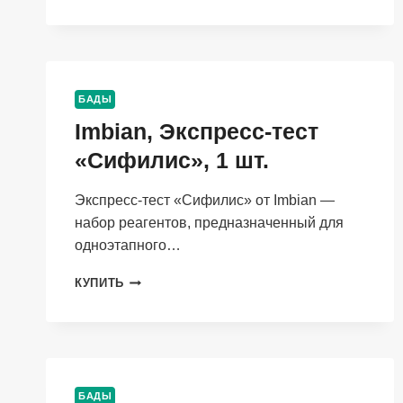
ЭКСПРЕСС-
ТЕСТ
«ГРИПП
А/
В
И
БАДЫ
COVID-
Imbian, Экспресс-тест
19»,
1
«Сифилис», 1 шт.
ШТ.
Экспресс-тест «Сифилис» от Imbian —
набор реагентов, предназначенный для
одноэтапного…
IMBIAN,
КУПИТЬ
ЭКСПРЕСС-
ТЕСТ
«СИФИЛИС»,
1
ШТ.
БАДЫ