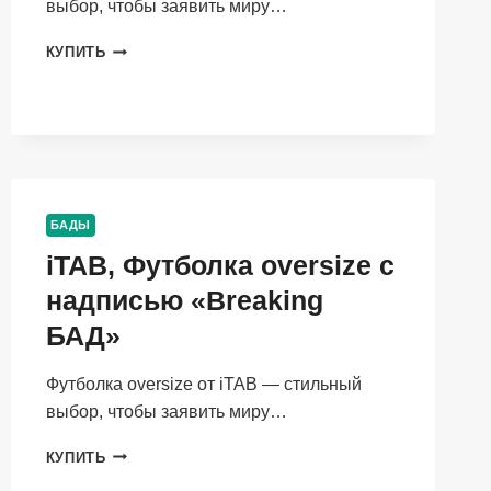
выбор, чтобы заявить миру…
ITAB,
КУПИТЬ
ФУТБОЛКА
OVERSIZE
С
НАДПИСЬЮ
«BREAKING
БАД»
БАДЫ
iTAB, Футболка oversize с
надписью «Breaking
БАД»
Футболка oversize от iTAB — стильный
выбор, чтобы заявить миру…
ITAB,
КУПИТЬ
ФУТБОЛКА