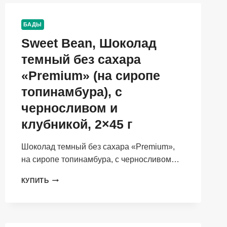
STOP
ЭКСТРАКТНО-
БАДЫ
ПЕПТИДНЫЙ
Sweet Bean, Шоколад
КОМПЛЕКС,
ЖЕВАТЕЛЬНЫЕ
темный без сахара
ТАБЛЕТКИ,
45
«Premium» (на сиропе
ШТ.
топинамбура), с
черносливом и
клубникой, 2×45 г
Шоколад темный без сахара «Premium»,
на сиропе топинамбура, с черносливом…
SWEET
КУПИТЬ
BEAN,
ШОКОЛАД
ТЕМНЫЙ
БЕЗ