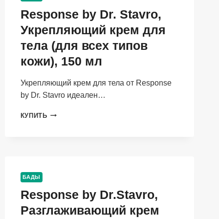
Response by Dr. Stavro,
Укрепляющий крем для
тела (для всех типов
кожи), 150 мл
Укрепляющий крем для тела от Response
by Dr. Stavro идеален…
RESPONSE
КУПИТЬ
BY
DR.
STAVRO,
УКРЕПЛЯЮЩИЙ
КРЕМ
ДЛЯ
БАДЫ
ТЕЛА
Response by Dr.Stavro,
(ДЛЯ
ВСЕХ
Разглаживающий крем
ТИПОВ