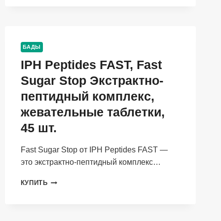
OVERSIZE
С
НАДПИСЬЮ
«BREAKING
БАД»
БАДЫ
IPH Peptides FAST, Fast
Sugar Stop Экстрактно-
пептидный комплекс,
жевательные таблетки,
45 шт.
Fast Sugar Stop от IPH Peptides FAST —
это экстрактно-пептидный комплекс…
IPH
КУПИТЬ
PEPTIDES
FAST,
FAST
SUGAR