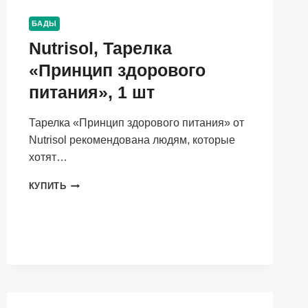
САХАРА
«PREMIUM»
БАДЫ
(НА
Nutrisol, Тарелка
СИРОПЕ
ТОПИНАМБУРА),
«Принцип здорового
С
ЧЕРНОСЛИВОМ
питания», 1 шт
И
КЛУБНИКОЙ,
Тарелка «Принцип здорового питания» от
2×45
Nutrisol рекомендована людям, которые
Г
хотят…
NUTRISOL,
КУПИТЬ
ТАРЕЛКА
«ПРИНЦИП
ЗДОРОВОГО
ПИТАНИЯ»,
1
ШТ