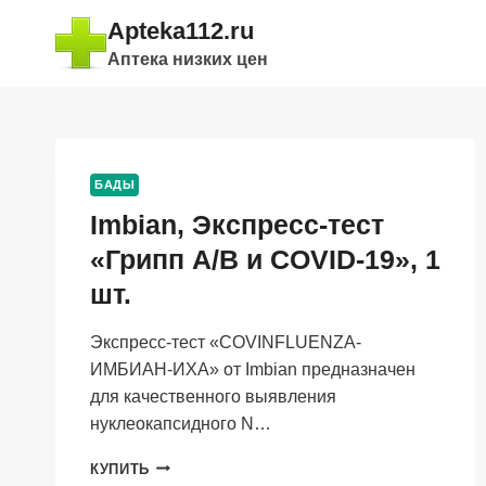
Перейти
Apteka112.ru
к
Аптека низких цен
содержимому
БАДЫ
Imbian, Экспресс-тест
«Грипп А/В и COVID-19», 1
шт.
Экспресс-тест «COVINFLUENZA-
ИМБИАН-ИХА» от Imbian предназначен
для качественного выявления
нуклеокапсидного N…
IMBIAN,
КУПИТЬ