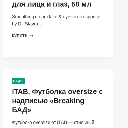
КОЖИ),
для лица и глаз, 50 мл
150
МЛ
Smoothing cream face & eyes от Response
by Dr. Stavro…
RESPONSE
КУПИТЬ
BY
DR.STAVRO,
РАЗГЛАЖИВАЮЩИЙ
КРЕМ
ДЛЯ
ЛИЦА
И
ГЛАЗ,
БАДЫ
50
iTAB, Футболка oversize с
МЛ
надписью «Breaking
БАД»
Футболка oversize от iTAB — стильный