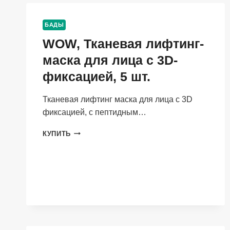
ЗАПАСОВ
ЖЕЛЕЗА
(ФЕРРИТИН),
БАДЫ
1
WOW, Тканевая лифтинг-
ШТ.
маска для лица с 3D-
фиксацией, 5 шт.
Тканевая лифтинг маска для лица с 3D
фиксацией, с пептидным…
WOW,
КУПИТЬ
ТКАНЕВАЯ
ЛИФТИНГ-
МАСКА
ДЛЯ
ЛИЦА
С
3D-
ФИКСАЦИЕЙ,
5