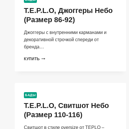
T.E.P.L.O, Джоггеры Небо
(Размер 86-92)
Джоггеры с внутренними карманами и
декоративной строчкой спереди от
бренда…
T.E.P.L.O,
КУПИТЬ
ДЖОГГЕРЫ
НЕБО
(РАЗМЕР
86-
92)
БАДЫ
T.E.P.L.O, Свитшот Небо
(Размер 110-116)
Свитшот в стиле oversize от TEPLO –