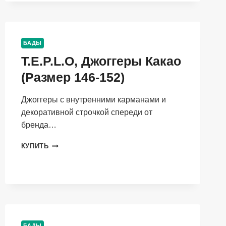
110-
116)
БАДЫ
T.E.P.L.O, Джоггеры Какао
(Размер 146-152)
Джоггеры с внутренними карманами и
декоративной строчкой спереди от
бренда…
T.E.P.L.O,
КУПИТЬ
ДЖОГГЕРЫ
КАКАО
(РАЗМЕР
146-
152)
БАДЫ