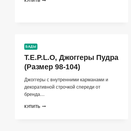
КУПИТЬ
ДЖОГГЕРЫ
КАКАО
(РАЗМЕР
122-
128)
БАДЫ
T.E.P.L.O, Джоггеры Пудра
(Размер 98-104)
Джоггеры с внутренними карманами и
декоративной строчкой спереди от
бренда…
T.E.P.L.O,
КУПИТЬ
ДЖОГГЕРЫ
ПУДРА
(РАЗМЕР
98-