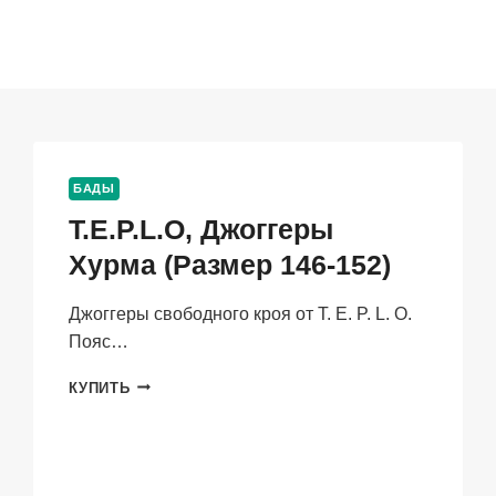
БАДЫ
T.E.P.L.O, Джоггеры
Хурма (Размер 146-152)
Джоггеры свободного кроя от T. E. P. L. O.
Пояс…
T.E.P.L.O,
КУПИТЬ
ДЖОГГЕРЫ
ХУРМА
(РАЗМЕР
146-
152)