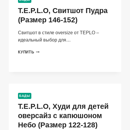
122-
T.E.P.L.O, Свитшот Пудра
128)
(Размер 146-152)
Свитшот в стиле oversize от TEPLO –
идеальный выбор для…
T.E.P.L.O,
КУПИТЬ
СВИТШОТ
ПУДРА
(РАЗМЕР
146-
152)
БАДЫ
T.E.P.L.O, Худи для детей
оверсайз с капюшоном
Небо (Размер 122-128)