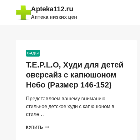
Перейти
Apteka112.ru
к
Аптека низких цен
содержимому
БАДЫ
T.E.P.L.O, Худи для детей
оверсайз с капюшоном
Небо (Размер 146-152)
Представляем вашему вниманию
стильное детское худи с капюшоном в
стиле…
T.E.P.L.O,
КУПИТЬ
ХУДИ
ДЛЯ