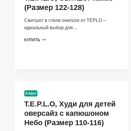
(Размер 122-128)
Свитшот в стиле oversize от TEPLO –
идеальный выбор для…
T.E.P.L.O,
КУПИТЬ
СВИТШОТ
КАКАО
(РАЗМЕР
122-
128)
БАДЫ
T.E.P.L.O, Худи для детей
оверсайз с капюшоном
Небо (Размер 110-116)