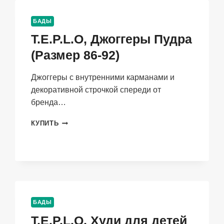
БАДЫ
T.E.P.L.O, Джоггеры Пудра
(Размер 86-92)
Джоггеры с внутренними карманами и
декоративной строчкой спереди от
бренда…
T.E.P.L.O,
КУПИТЬ
ДЖОГГЕРЫ
ПУДРА
(РАЗМЕР
86-
92)
БАДЫ
T.E.P.L.O, Худи для детей