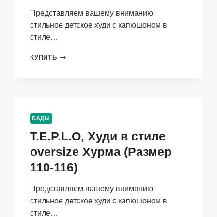
Представляем вашему вниманию
стильное детское худи с капюшоном в
стиле…
T.E.P.L.O,
КУПИТЬ
ХУДИ
ДЛЯ
ДЕТЕЙ
ОВЕРСАЙЗ
С
КАПЮШОНОМ
БАДЫ
НЕБО
T.E.P.L.O, Худи в стиле
(РАЗМЕР
122-
oversize Хурма (Размер
128)
110-116)
Представляем вашему вниманию
стильное детское худи с капюшоном в
стиле…