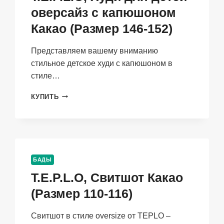
оверсайз с капюшоном
Какао (Размер 146-152)
Представляем вашему вниманию
стильное детское худи с капюшоном в
стиле…
T.E.P.L.O,
КУПИТЬ
ХУДИ
ДЛЯ
ДЕТЕЙ
ОВЕРСАЙЗ
С
КАПЮШОНОМ
БАДЫ
КАКАО
T.E.P.L.O, Свитшот Какао
(РАЗМЕР
146-
(Размер 110-116)
152)
Свитшот в стиле oversize от TEPLO –