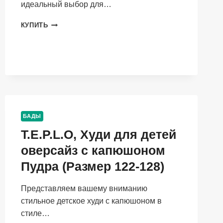
идеальный выбор для…
T.E.P.L.O,
КУПИТЬ
СВИТШОТ
ПУДРА
(РАЗМЕР
122-
128)
БАДЫ
T.E.P.L.O, Худи для детей
оверсайз с капюшоном
Пудра (Размер 122-128)
Представляем вашему вниманию
стильное детское худи с капюшоном в
стиле…