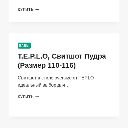
T.E.P.L.O,
КУПИТЬ
ХУДИ
В
СТИЛЕ
OVERSIZE
ХУРМА
(РАЗМЕР
БАДЫ
110-
T.E.P.L.O, Свитшот Пудра
116)
(Размер 110-116)
Свитшот в стиле oversize от TEPLO –
идеальный выбор для…
T.E.P.L.O,
КУПИТЬ
СВИТШОТ
ПУДРА
(РАЗМЕР
110-
116)