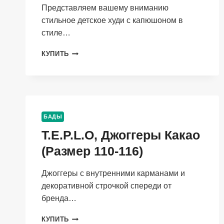
Представляем вашему вниманию
стильное детское худи с капюшоном в
стиле…
T.E.P.L.O,
КУПИТЬ
ХУДИ
ДЛЯ
ДЕТЕЙ
ОВЕРСАЙЗ
С
КАПЮШОНОМ
БАДЫ
НЕБО
T.E.P.L.O, Джоггеры Какао
(РАЗМЕР
110-
(Размер 110-116)
116)
Джоггеры с внутренними карманами и
декоративной строчкой спереди от
бренда…
T.E.P.L.O,
КУПИТЬ