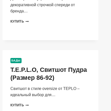
декоративной строчкой спереди от
бренда…
T.E.P.L.O,
КУПИТЬ
ДЖОГГЕРЫ
ПУДРА
(РАЗМЕР
146-
152)
БАДЫ
T.E.P.L.O, Свитшот Пудра
(Размер 86-92)
Свитшот в стиле oversize от TEPLO –
идеальный выбор для…
T.E.P.L.O,
КУПИТЬ
СВИТШОТ