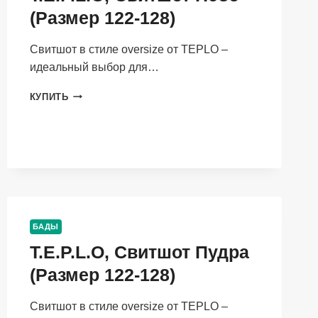
146-
(Размер 122-128)
152)
Свитшот в стиле oversize от TEPLO –
идеальный выбор для…
T.E.P.L.O,
КУПИТЬ
СВИТШОТ
НЕБО
(РАЗМЕР
122-
128)
БАДЫ
T.E.P.L.O, Свитшот Пудра
(Размер 122-128)
Свитшот в стиле oversize от TEPLO –