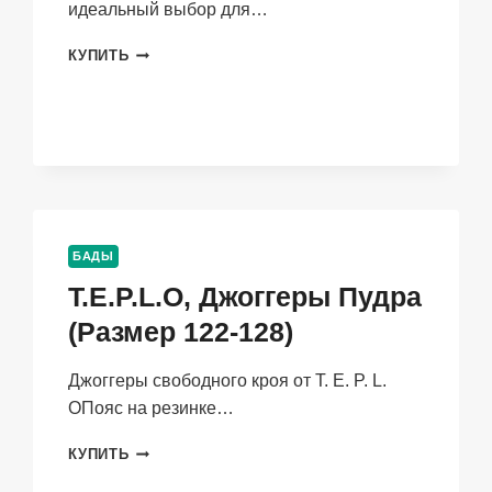
идеальный выбор для…
T.E.P.L.O,
КУПИТЬ
СВИТШОТ
КАКАО
(РАЗМЕР
110-
116)
БАДЫ
T.E.P.L.O, Джоггеры Пудра
(Размер 122-128)
Джоггеры свободного кроя от T. E. P. L.
OПояс на резинке…
T.E.P.L.O,
КУПИТЬ
ДЖОГГЕРЫ