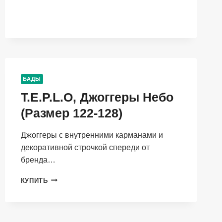
ПУДРА
(РАЗМЕР
86-
92)
БАДЫ
T.E.P.L.O, Джоггеры Небо
(Размер 122-128)
Джоггеры с внутренними карманами и
декоративной строчкой спереди от
бренда…
T.E.P.L.O,
КУПИТЬ
ДЖОГГЕРЫ
НЕБО
(РАЗМЕР
122-