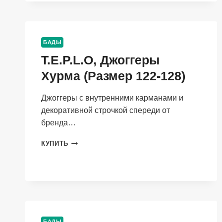
ДЕТЕЙ
ОВЕРСАЙЗ
С
КАПЮШОНОМ
БАДЫ
НЕБО
T.E.P.L.O, Джоггеры
(РАЗМЕР
146-
Хурма (Размер 122-128)
152)
Джоггеры с внутренними карманами и
декоративной строчкой спереди от
бренда…
T.E.P.L.O,
КУПИТЬ
ДЖОГГЕРЫ
ХУРМА
(РАЗМЕР
122-
128)
БАДЫ