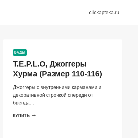
clickapteka.ru
БАДЫ
T.E.P.L.O, Джоггеры
Хурма (Размер 110-116)
Джоггеры с внутренними карманами и
декоративной строчкой спереди от
бренда…
T.E.P.L.O,
КУПИТЬ
ДЖОГГЕРЫ
ХУРМА
(РАЗМЕР