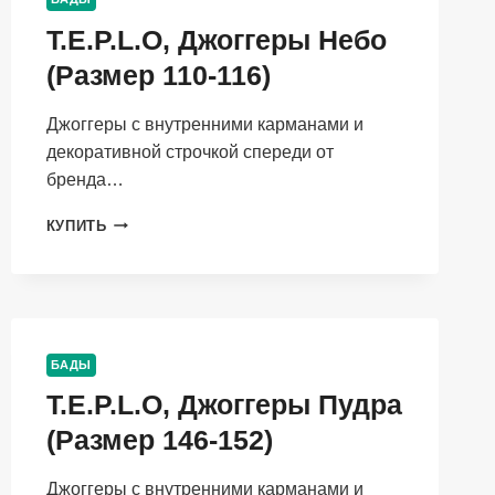
T.E.P.L.O, Джоггеры Небо
(Размер 110-116)
Джоггеры с внутренними карманами и
декоративной строчкой спереди от
бренда…
T.E.P.L.O,
КУПИТЬ
ДЖОГГЕРЫ
НЕБО
(РАЗМЕР
110-
116)
БАДЫ
T.E.P.L.O, Джоггеры Пудра
(Размер 146-152)
Джоггеры с внутренними карманами и