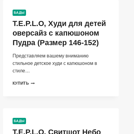
128)
БАДЫ
T.E.P.L.O, Худи для детей
оверсайз с капюшоном
Пудра (Размер 146-152)
Представляем вашему вниманию
стильное детское худи с капюшоном в
стиле…
T.E.P.L.O,
КУПИТЬ
ХУДИ
ДЛЯ
ДЕТЕЙ
ОВЕРСАЙЗ
С
КАПЮШОНОМ
БАДЫ
ПУДРА
T.E.P.L.O, Свитшот Небо
(РАЗМЕР