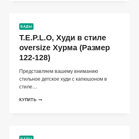
БАДЫ
T.E.P.L.O, Худи в стиле
oversize Хурма (Размер
122-128)
Представляем вашему вниманию
стильное детское худи с капюшоном в
стиле…
T.E.P.L.O,
КУПИТЬ
ХУДИ
В
СТИЛЕ
OVERSIZE
ХУРМА
(РАЗМЕР
БАДЫ