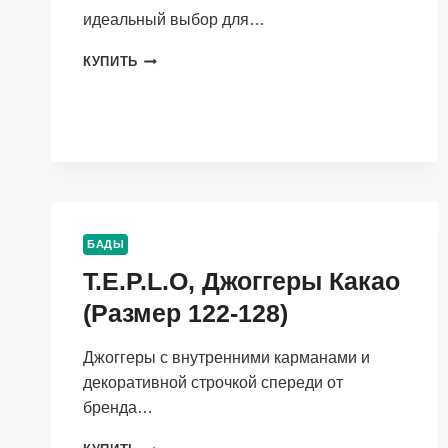
идеальный выбор для…
T.E.P.L.O,
КУПИТЬ
СВИТШОТ
НЕБО
(РАЗМЕР
110-
116)
БАДЫ
T.E.P.L.O, Джоггеры Какао
(Размер 122-128)
Джоггеры с внутренними карманами и
декоративной строчкой спереди от
бренда…
T.E.P.L.O,