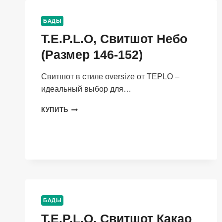
104)
БАДЫ
T.E.P.L.O, Свитшот Небо
(Размер 146-152)
Свитшот в стиле oversize от TEPLO –
идеальный выбор для…
T.E.P.L.O,
КУПИТЬ
СВИТШОТ
НЕБО
(РАЗМЕР
146-
152)
БАДЫ
T.E.P.L.O, Свитшот Какао