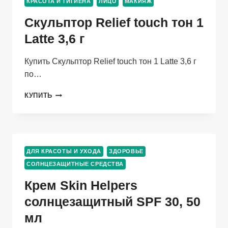
КРАСОТА И ГИГИЕНА
ЛИЦО
МАКИЯЖ
ЯЧЕЙКИ,19,7×13,3
СМ
Скульптор Relief touch тон 1
ЦВЕТ
ПРОЗРАЧНЫЙ
Latte 3,6 г
Купить Скульптор Relief touch тон 1 Latte 3,6 г
по…
СКУЛЬПТОР
КУПИТЬ
RELIEF
TOUCH
ТОН
1
LATTE
ДЛЯ КРАСОТЫ И УХОДА
ЗДОРОВЬЕ
3,6
СОЛНЦЕЗАЩИТНЫЕ СРЕДСТВА
Г
Крем Skin Helpers
солнцезащитный SPF 30, 50
мл