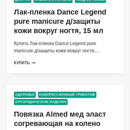
3/4
РУК
Лак-пленка Dance Legend
КН
Р
pure manicure д/защиты
46
кожи вокруг ногтя, 15 мл
(170-
176)
Купить Лак-пленка Dance Legend pure
manicure д/защиты кожи вокруг ногтя,…
ЛАК-
КУПИТЬ
ПЛЕНКА
DANCE
LEGEND
PURE
MANICURE
ЗДОРОВЬЕ
КОМПРЕССИОННЫЙ ТРИКОТАЖ
Д/
ОРТОПЕДИЧЕСКИЕ ИЗДЕЛИЯ
ЗАЩИТЫ
КОЖИ
Повязка Almed мед эласт
ВОКРУГ
НОГТЯ,
согревающая на колено
15