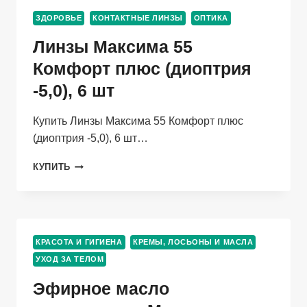
КАРМАШКОМ
ЗДОРОВЬЕ
КОНТАКТНЫЕ ЛИНЗЫ
ОПТИКА
(С
12
Линзы Максима 55
МЕС),
РОЗОВЫЙ/
Комфорт плюс (диоптрия
ПРОЗРАЧНЫЙ
-5,0), 6 шт
Купить Линзы Максима 55 Комфорт плюс
(диоптрия -5,0), 6 шт…
ЛИНЗЫ
КУПИТЬ
МАКСИМА
55
КОМФОРТ
ПЛЮС
(ДИОПТРИЯ
КРАСОТА И ГИГИЕНА
КРЕМЫ, ЛОСЬОНЫ И МАСЛА
-5,0),
УХОД ЗА ТЕЛОМ
6
ШТ
Эфирное масло