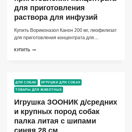
для приготовления
раствора для инфузий
Купить Вориконазол Канон 200 мг, лиофилизат
для приготовления концентрата для…
ВОРИКОНАЗОЛ
КУПИТЬ
КАНОН
200
МГ,
ЛИОФИЛИЗАТ
ДЛЯ
ДЛЯ СОБАК
ИГРУШКИ ДЛЯ СОБАК
ПРИГОТОВЛЕНИЯ
ТОВАРЫ ДЛЯ ЖИВОТНЫХ
КОНЦЕНТРАТА
ДЛЯ
Игрушка ЗООНИК д/средних
ПРИГОТОВЛЕНИЯ
РАСТВОРА
и крупных пород собак
ДЛЯ
палка литая с шипами
ИНФУЗИЙ
синяя 28 см