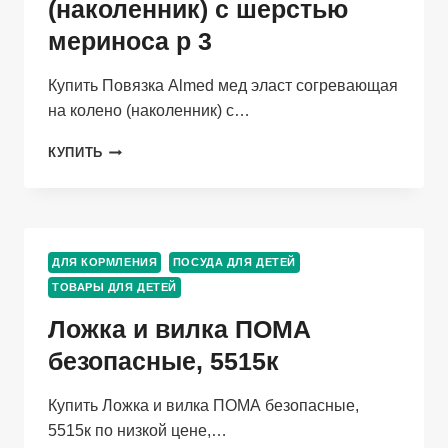
(наколенник) с шерстью
МЛ
мериноса р 3
Купить Повязка Almed мед эласт согревающая
на колено (наколенник) с…
ПОВЯЗКА
КУПИТЬ
ALMED
МЕД
ЭЛАСТ
СОГРЕВАЮЩАЯ
НА
ДЛЯ КОРМЛЕНИЯ
ПОСУДА ДЛЯ ДЕТЕЙ
КОЛЕНО
ТОВАРЫ ДЛЯ ДЕТЕЙ
(НАКОЛЕННИК)
С
Ложка и вилка ПОМА
ШЕРСТЬЮ
МЕРИНОСА
безопасные, 5515к
Р
3
Купить Ложка и вилка ПОМА безопасные,
5515к по низкой цене,…