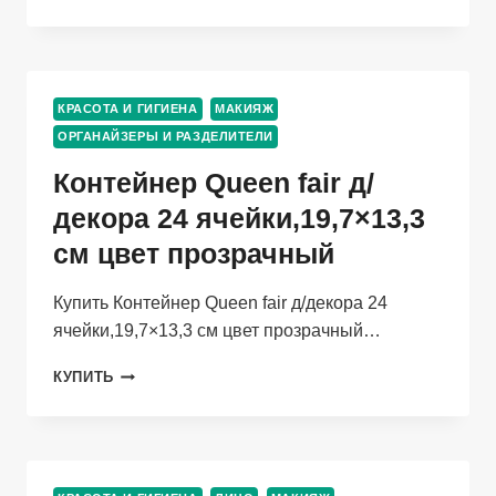
CLAIRE
COSMETICS
AGE
THERAPY
C-
КРАСОТА И ГИГИЕНА
МАКИЯЖ
VIT
ОРГАНАЙЗЕРЫ И РАЗДЕЛИТЕЛИ
PRO
Д/
Контейнер Queen fair д/
ЛИЦА,
30
декора 24 ячейки,19,7×13,3
МЛ
см цвет прозрачный
Купить Контейнер Queen fair д/декора 24
ячейки,19,7×13,3 см цвет прозрачный…
КОНТЕЙНЕР
КУПИТЬ
QUEEN
FAIR
Д/
ДЕКОРА
24