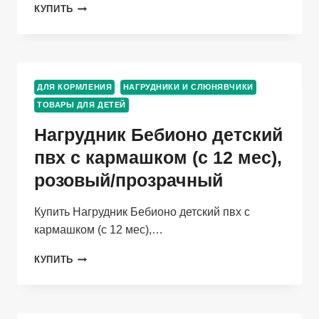
БЛУЗА
КУПИТЬ
ДОКТОР
СТИЛЬ
ЛАЙМ
МЕДИЦИНСКАЯ
ПОЛУПРИЛЕГАЮЩЕГО
ДЛЯ КОРМЛЕНИЯ
НАГРУДНИКИ И СЛЮНЯВЧИКИ
СИЛУЭТА
ТОВАРЫ ДЛЯ ДЕТЕЙ
СЕРО-
ЗЕЛЕНЫЙ
Нагрудник Бебионо детский
ЖЕНСКАЯ
Р
пвх с кармашком (с 12 мес),
100
розовый/прозрачный
EUR
L
Купить Нагрудник Бебионо детский пвх с
кармашком (с 12 мес),…
НАГРУДНИК
КУПИТЬ
БЕБИОНО
ДЕТСКИЙ
ПВХ
С