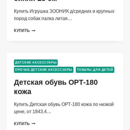
Купить Игрушка ЗООНИК д/средних и крупных
пород собак палка литая…
ИГРУШКА
КУПИТЬ
ЗООНИК
Д/
СРЕДНИХ
И
КРУПНЫХ
ДЕТСКИЕ АКСЕССУАРЫ
ПОРОД
ПРОЧИЕ ДЕТСКИЕ АКСЕССУАРЫ
СОБАК
ТОВАРЫ ДЛЯ ДЕТЕЙ
ПАЛКА
Детская обувь ОРТ-180
ЛИТАЯ
С
кожа
ШИПАМИ
СИНЯЯ
Купить Детская обувь ОРТ-180 кожа по низкой
28
СМ
цене, от 1843.4…
ДЕТСКАЯ
КУПИТЬ
ОБУВЬ