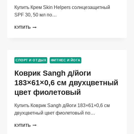
Купить Крем Skin Helpers солнцезащитный
SPF 30, 50 мл по…
КРЕМ
КУПИТЬ
SKIN
HELPERS
СОЛНЦЕЗАЩИТНЫЙ
SPF
30,
СПОРТ И ОТДЫХ
ФИТНЕС И ЙОГА
50
МЛ
Коврик Sangh д/йоги
183×61×0,6 см двухцветный
цвет фиолетовый
Купить Коврик Sangh д/йоги 183×61×0,6 см
двухцветный цвет фиолетовый по…
КОВРИК
КУПИТЬ
SANGH