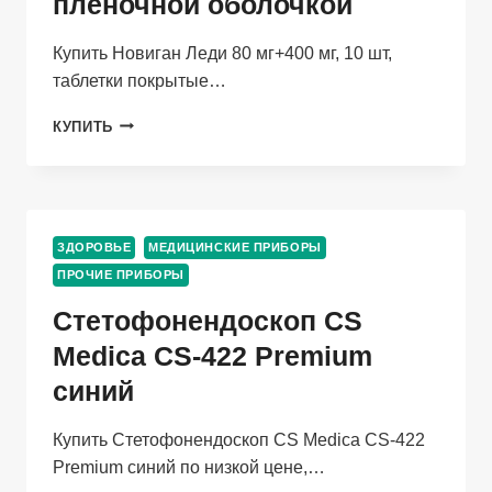
пленочной оболочкой
Купить Новиган Леди 80 мг+400 мг, 10 шт,
таблетки покрытые…
НОВИГАН
КУПИТЬ
ЛЕДИ
80
МГ+400
МГ,
10
ЗДОРОВЬЕ
МЕДИЦИНСКИЕ ПРИБОРЫ
ШТ,
ПРОЧИЕ ПРИБОРЫ
ТАБЛЕТКИ
ПОКРЫТЫЕ
Стетофонендоскоп CS
ПЛЕНОЧНОЙ
ОБОЛОЧКОЙ
Medica CS-422 Premium
синий
Купить Стетофонендоскоп CS Medica CS-422
Premium синий по низкой цене,…