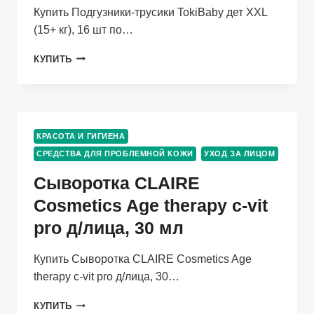
Купить Подгузники-трусики TokiBaby дет XXL
(15+ кг), 16 шт по…
ПОДГУЗНИКИ-
КУПИТЬ
ТРУСИКИ
TOKIBABY
ДЕТ
XXL
(15+
КРАСОТА И ГИГИЕНА
КГ),
СРЕДСТВА ДЛЯ ПРОБЛЕМНОЙ КОЖИ
16
УХОД ЗА ЛИЦОМ
ШТ
Сыворотка CLAIRE
Cosmetics Age therapy c-vit
pro д/лица, 30 мл
Купить Сыворотка CLAIRE Cosmetics Age
therapy c-vit pro д/лица, 30…
СЫВОРОТКА
КУПИТЬ