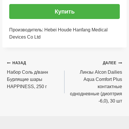
Купить
Производитель: Hebei Houde Hanfang Medical
Devices Co Ltd
Навигация
НАЗАД
ДАЛЕЕ
по
Набор Соль д/ванн
Линзы Alcon Dailies
Бурлящие шары
Aqua Comfort Plus
записям
НAPPINESS, 250 г
контактные
однодневные (диоптрия
-6,0), 30 шт