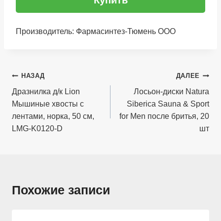
Купить
Производитель: Фармасинтез-Тюмень ООО
Навигация
НАЗАД
ДАЛЕЕ
по
Дразнилка д/к Lion
Лосьон-диски Natura
Мышиные хвосты с
Siberica Sauna & Sport
записям
лентами, норка, 50 см,
for Men после бритья, 20
LMG-K0120-D
шт
Похожие записи