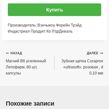
Купить
Производитель: Вэнчьжоу Форейн Трэйд
Индастриал Продукт Ко Лтд/Деваль
Навигация
НАЗАД
ДАЛЕЕ
по
Магний B6 усиленный
Зубная щетка Curaprox
Летофарм, 60 шт,
«ultrasoft», розовая , d
записям
капсулы
0,10 мм
Похожие записи