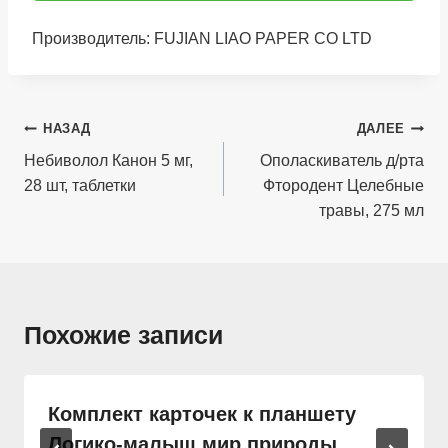
Производитель: FUJIAN LIAO PAPER CO LTD
Навигация
НАЗАД
ДАЛЕЕ
по
Небиволол Канон 5 мг,
Ополаскиватель д/рта
28 шт, таблетки
Фтородент Целебные
записям
травы, 275 мл
Похожие записи
Комплект карточек к планшету
Логико-малыш мир природы