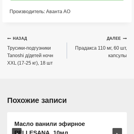
Производитель: Аванта АО
Навигация
НАЗАД
ДАЛЕЕ
по
Трусики-подгузники
Прадакса 110 мг, 60 шт,
Tanoshi д/детей ночн
капсулы
записям
XXL (17-25 кг), 18 шт
Похожие записи
Масло ванили эфирное
PELLESANA. 10мл