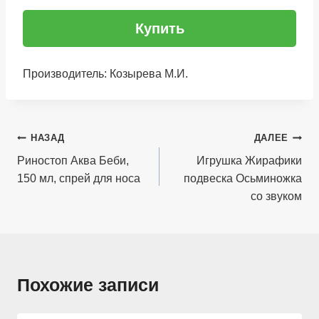
Купить
Производитель: Козырева М.И.
Навигация
НАЗАД
ДАЛЕЕ
по
Риностоп Аква Беби,
Игрушка Жирафики
150 мл, спрей для носа
подвеска Осьминожка
записям
со звуком
Похожие записи