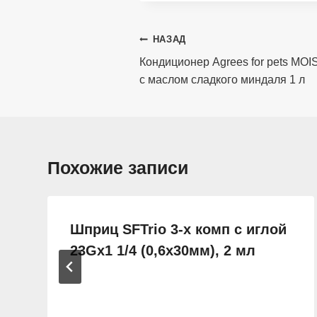
Навигация
НАЗАД
по
Кондиционер Agrees for pets MO
с маслом сладкого миндаля 1 л
записям
Похожие записи
Шприц SFTrio 3-х комп с иглой
23Gх1 1/4 (0,6х30мм), 2 мл