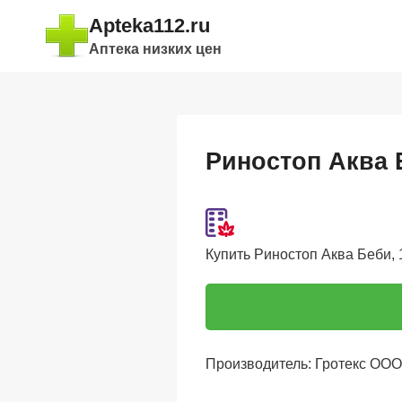
Перейти
Apteka112.ru
к
Аптека низких цен
содержимому
Риностоп Аква Б
Купить Риностоп Аква Беби, 1
Производитель: Гротекс ООО