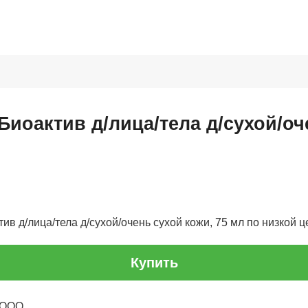
Биоактив д/лица/тела д/сухой/оч
в д/лица/тела д/сухой/очень сухой кожи, 75 мл по низкой це
Купить
 ООО