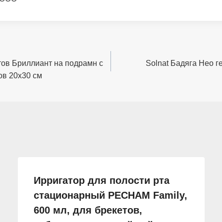
ов Бриллиант на подрамн с
Solnat Бадяга Нео г
ов 20х30 см
Ирригатор для полости рта
стационарный PECHAM Family,
600 мл, для брекетов,