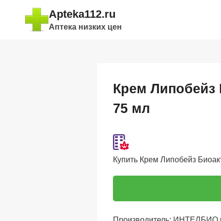
Перейти
Apteka112.ru
к
Аптека низких цен
содержимому
Крем Липобейз 
75 мл
Купить Крем Липобейз Биоакти
Производитель: ИНТЕЛБИО