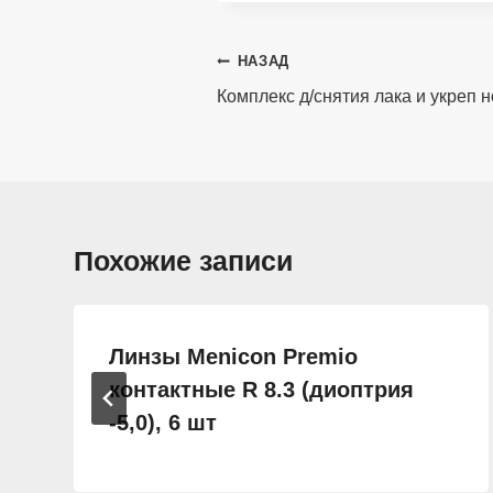
Навигация
НАЗАД
по
Комплекс д/снятия лака и укреп 
записям
Похожие записи
Линзы Menicon Premio
контактные R 8.3 (диоптрия
-5,0), 6 шт