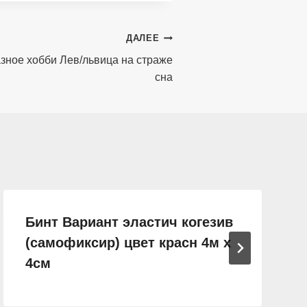
ДАЛЕЕ
зное хобби Лев/львица на страже
сна
Бинт Вариант эластич когезив
(самофиксир) цвет красн 4м х
4см