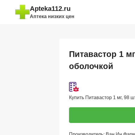
Перейти
Apteka112.ru
к
Аптека низких цен
содержимому
Питавастор 1 мг
оболочкой
Купить Питавастор 1 мг, 98 ш
Производитель: Ван Ин Фарм