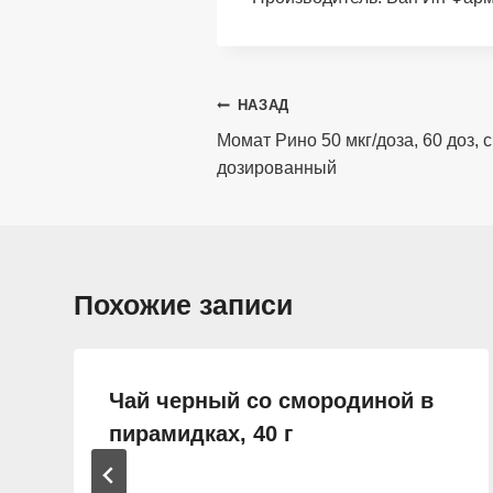
Навигация
НАЗАД
по
Момат Рино 50 мкг/доза, 60 доз,
дозированный
записям
Похожие записи
Чай черный со смородиной в
пирамидках, 40 г