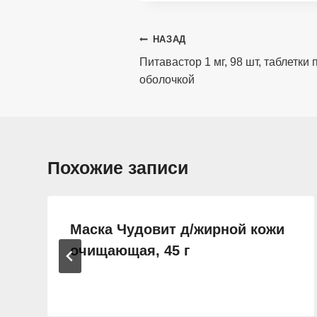
Навигация
НАЗАД
по
Питавастор 1 мг, 98 шт, таблетк
оболочкой
записям
Похожие записи
Маска Чудовит д/жирной кожи
очищающая, 45 г