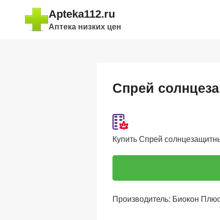
Перейти
Apteka112.ru
к
Аптека низких цен
содержимому
Спрей солнцеза
Купить Спрей солнцезащитный
Производитель: Биокон Пл