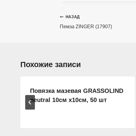
Навигация
НАЗАД
по
Пемза ZINGER (17907)
записям
Похожие записи
Повязка мазевая GRASSOLIND
neutral 10см х10см, 50 шт