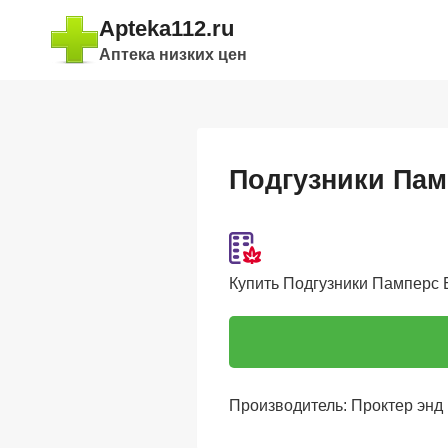
Перейти
Apteka112.ru
к
Аптека низких цен
содержимому
Подгузники Памп
Купить Подгузники Памперс Бе
Производитель: Проктер энд