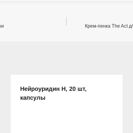
ки
Крем-пенка The Act д
Нейроуридин Н, 20 шт,
капсулы