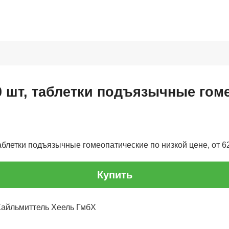
0 шт, таблетки подъязычные гом
таблетки подъязычные гомеопатические по низкой цене, от 62
Купить
Хайльмиттель Хеель ГмбХ